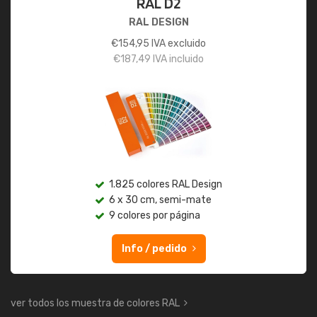
RAL D2
RAL DESIGN
€
154,95
IVA excluido
€
187,49
IVA incluido
1.825 colores RAL Design
6 x 30 cm, semi-mate
9 colores por página
Info / pedido
ver todos los muestra de colores RAL