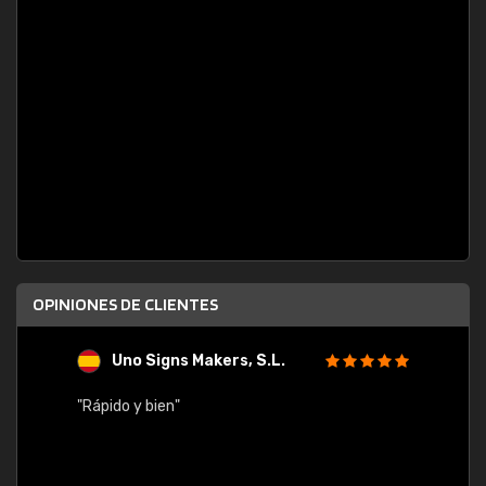
OPINIONES DE CLIENTES
Uno Signs Makers, S.L.
s
"Rápido y bien"
"Buen 
consu