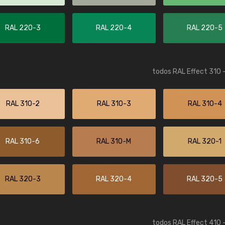
Enrique
"Buen servicio. No obstante No es fá
RAL 220-3
RAL 220-4
RAL 220-5
encontrar/comprar lo que se busca"
todos RAL Effect 310 
RAL 310-2
RAL 310-3
RAL 310-4
RAL 310-6
RAL 310-M
RAL 320-1
RAL 320-3
RAL 320-4
RAL 320-5
todos RAL Effect 410 