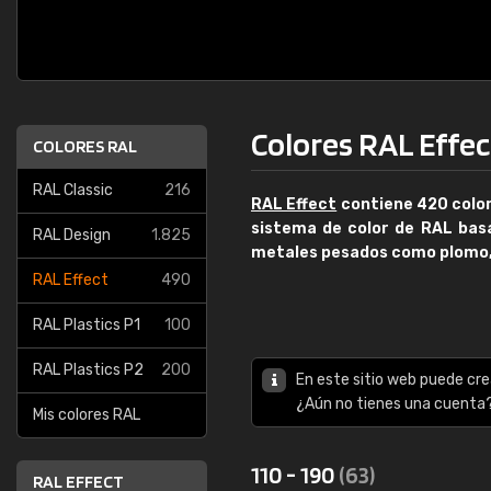
Colores RAL Effec
COLORES RAL
RAL Classic
216
RAL Effect
contiene
420 color
sistema de color de RAL basa
RAL Design
1.825
metales pesados como plomo,
RAL Effect
490
RAL Plastics P1
100
RAL Plastics P2
200
En este sitio web puede cre
¿Aún no tienes una cuenta
Mis colores RAL
110 - 190
(63)
RAL EFFECT