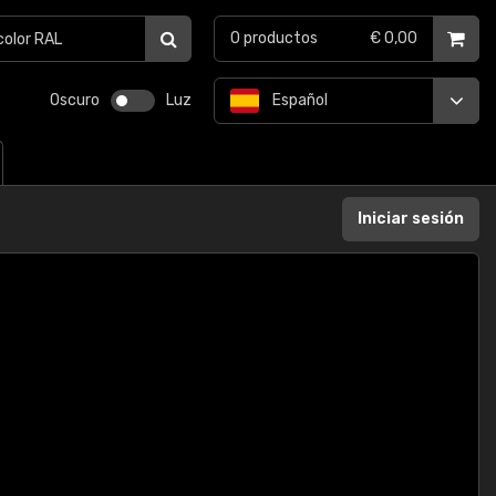
0
productos
€ 0,00
Oscuro
Luz
Español
Iniciar sesión