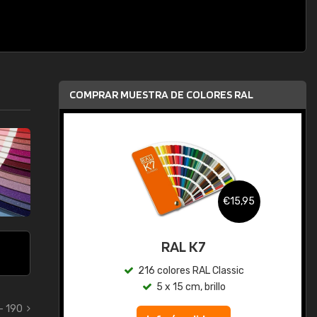
COMPRAR MUESTRA DE COLORES RAL
,95
€15,95
gua
RAL K7
ic
216 colores RAL Classic
5 x 15 cm, brillo
- 190