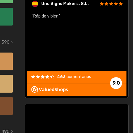
Uno Signs Makers, S.L.
cil
"Rápido y bien"
"
c
- 390
463
comentarios
9,0
- 490