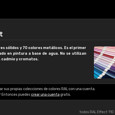
t
es sólidos
y
70 colores metálicos
. Es el primer
do en pintura a base de agua. No se utilizan
 cadmio y cromatos.
€15
RAL K7 a base de a
ar sus propias colecciones de colores RAL con una cuenta.
? Entonces puedes
crear una cuenta
gratis.
216 colores RAL Class
5 x 15 cm, brillo
todos RAL Effect 110 