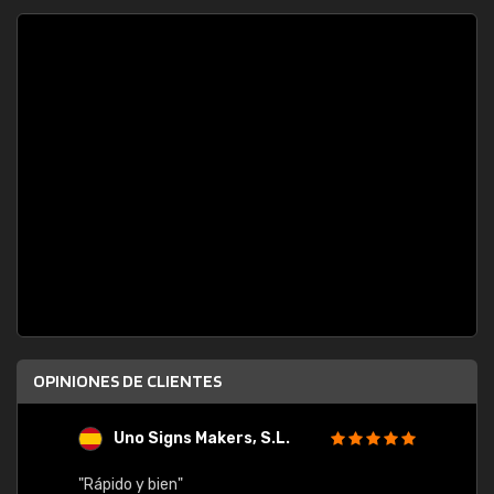
OPINIONES DE CLIENTES
Uno Signs Makers, S.L.
s
"Rápido y bien"
"Buen 