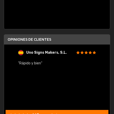
OPINIONES DE CLIENTES
Uno Signs Makers, S.L.
s
"Rápido y bien"
"Buen 
consu