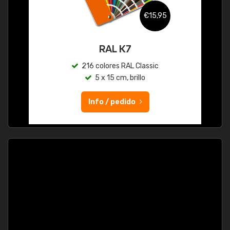
€15,95
RAL K7
216 colores RAL Classic
5 x 15 cm, brillo
Info / pedido