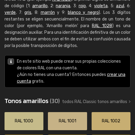
de código (1:
amarillo
, 2:
naranja
, 3:
rojo
, 4:
violeta
, 5:
azul
, 6:
verde
, 7:
gris
, 8:
marrón
y 9:
blanco y negro
). Los 3 dígitos
restantes se eligen secuencialmente. El nombre de un tono de
color (por ejemplo, 'Amarillo melón' para
RAL 1028
) es una
designación auxiliar. Para una identificación definitiva de un color
se deben utilizar ambos con el fin de evitar la confusión causada
por la posible transposición de dígitos.
En este sitio web puede crear sus propias colecciones
de colores RAL con una cuenta.
¿Aún no tienes una cuenta? Entonces puedes
crear una
cuenta
gratis.
Tonos amarillos
(30)
todos RAL Classic tonos amarillos
RAL 1000
RAL 1001
RAL 1002