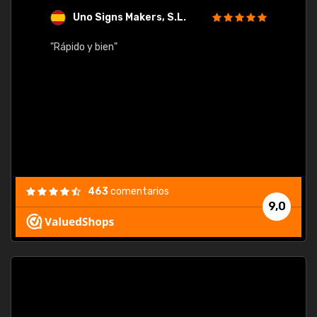
Uno Signs Makers, S.L.
s
"Rápido y bien"
"Buen 
consu
463
comentarios
9,0