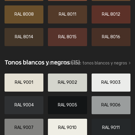
RAL 8008
RAL 8011
RAL 8012
RAL 8014
RAL 8015
RAL 8016
Tonos blancos y negros
(15)
todos RAL Classic tonos blancos y negros
RAL 9001
RAL 9002
RAL 9003
RAL 9004
RAL 9005
RAL 9006
RAL 9007
RAL 9010
RAL 9011