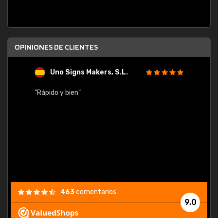
OPINIONES DE CLIENTES
Uno Signs Makers, S.L.
s
"Rápido y bien"
"Buen 
consu
463
comentarios
9,0