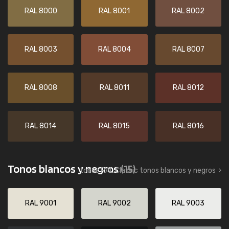
RAL 8000
RAL 8001
RAL 8002
RAL 8003
RAL 8004
RAL 8007
RAL 8008
RAL 8011
RAL 8012
RAL 8014
RAL 8015
RAL 8016
Tonos blancos y negros
(15)
todos RAL Classic tonos blancos y negros
RAL 9001
RAL 9002
RAL 9003