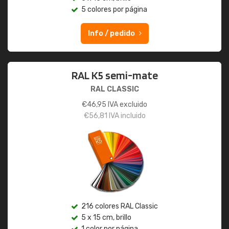
5 colores por página
Info / pedido
RAL K5 semi-mate
RAL CLASSIC
€
46,95
IVA excluido
€
56,81
IVA incluido
216 colores RAL Classic
5 x 15 cm, brillo
1 color por página