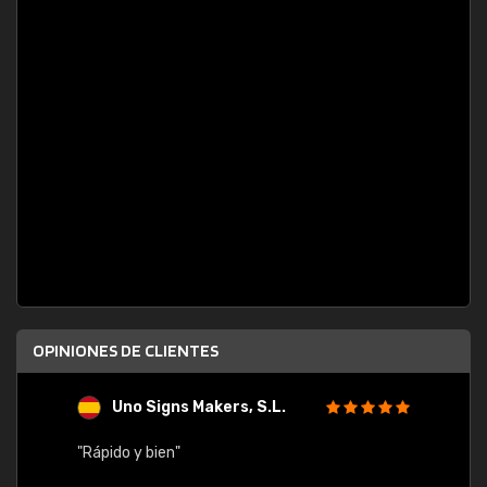
OPINIONES DE CLIENTES
Uno Signs Makers, S.L.
s
"Rápido y bien"
"Buen 
consu