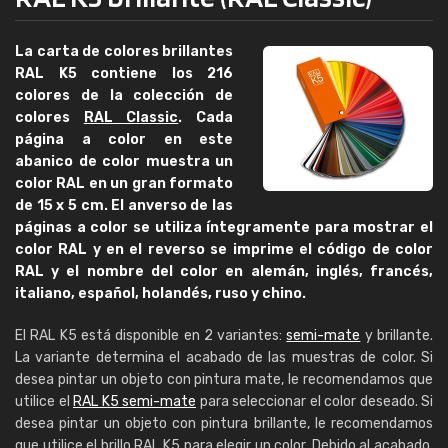
La carta de colores brillantes
RAL K5 contiene los 216
colores de la colección de
colores
RAL Classic
. Cada
página a color en este
abanico de color muestra un
color RAL en un gran formato
de 15 x 5 cm. El anverso de las
páginas a color se utiliza íntegramente para mostrar el
color RAL y en el reverso se imprime el código de color
RAL y el nombre del color en alemán, inglés, francés,
italiano, español, holandés, ruso y chino.
El RAL K5 está disponible en 2 variantes:
semi-mate
y brillante.
La variante determina el acabado de las muestras de color. Si
desea pintar un objeto con pintura mate, le recomendamos que
utilice el
RAL K5 semi-mate
para seleccionar el color deseado. Si
desea pintar un objeto con pintura brillante, le recomendamos
que utilice el brillo RAL K5 para elegir un color. Debido al acabado,