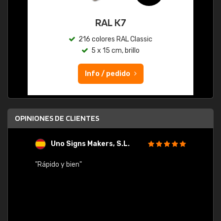
RAL K7
216 colores RAL Classic
5 x 15 cm, brillo
Info / pedido
OPINIONES DE CLIENTES
Uno Signs Makers, S.L.
s
"Rápido y bien"
"Buen 
consu