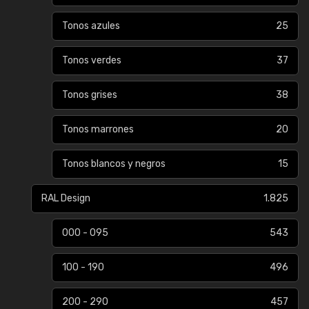
Tonos azules
25
Tonos verdes
37
Tonos grises
38
Tonos marrones
20
Tonos blancos y negros
15
RAL Design
1.825
000 - 095
543
100 - 190
496
200 - 290
457