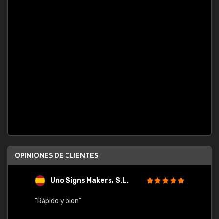
OPINIONES DE CLIENTES
Uno Signs Makers, S.L.
s
"Rápido y bien"
"Buen 
consu