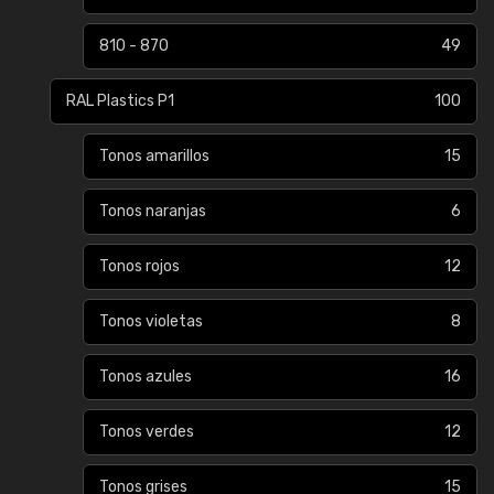
810 - 870
49
RAL Plastics P1
100
Tonos amarillos
15
Tonos naranjas
6
Tonos rojos
12
Tonos violetas
8
Tonos azules
16
Tonos verdes
12
Tonos grises
15