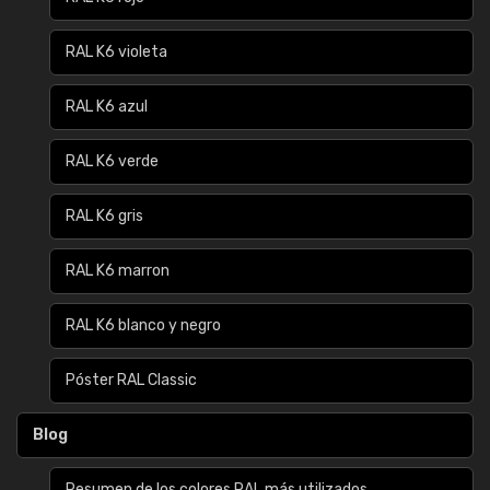
RAL K6 violeta
RAL K6 azul
RAL K6 verde
RAL K6 gris
RAL K6 marron
RAL K6 blanco y negro
Póster RAL Classic
Blog
Resumen de los colores RAL más utilizados