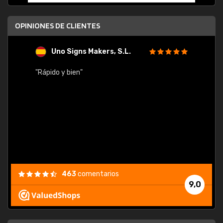
OPINIONES DE CLIENTES
Uno Signs Makers, S.L.
s
"Rápido y bien"
"Buen 
consu
463
comentarios
9,0