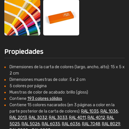
Propiedades
Dimensiones de la carta de colores (largo, ancho, alto): 15 x 5 x
2 cm
Dimensiones muestras de color: 5 x 2 cm
5 colores por página
Muestras de color de acabado: brillo (gloss)
Contiene
193 colores sólidos
Contiene 15 colores nacarados (en 3 páginas a color en la
parte posterior de la carta de colores):
RAL 1035
,
RAL 1036
,
RAL 2013
,
RAL 3032
,
RAL 3033
,
RAL 4011
,
RAL 4012
,
RAL
5025
,
RAL 5026
,
RAL 6035
,
RAL 6036
,
RAL 7048
,
RAL 8029
,