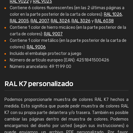
RAL 9022
y
RAL 9023
Contiene 6 colores fluorescentes (en las 2 últimas páginas a
color en la parte posterior de la carta de colores):
RAL 1026
,
RAL 2005
,
RAL 2007
,
RAL 3024
,
RAL 3026
y
RAL 6038
Contiene 1 color de hierro micáceo (en la parte posterior de la
carta de colores):
RAL 9007
Contiene 1 color metálico (en la parte posterior de la carta de
colores):
RAL 9006
Incluido el embalaje protector a juego
Número de artículo europeo (EAN): 4251841500426
Número arancelario: 49 11 99 00
RAL K7 personalizado
Podemos proporcionarle muestra de colores RAL K7 hechos a
medida. Esto significa que puede pedir muestra de colores RAL
K7 con su propia parte delantera y/o trasera. También es posible
cambiar las páginas dentro del muestra de colores. Podemos
encargarnos del diseño por usted (según sus instrucciones) o
puede enviarnos un archivo PDF personalizado. Por favor,