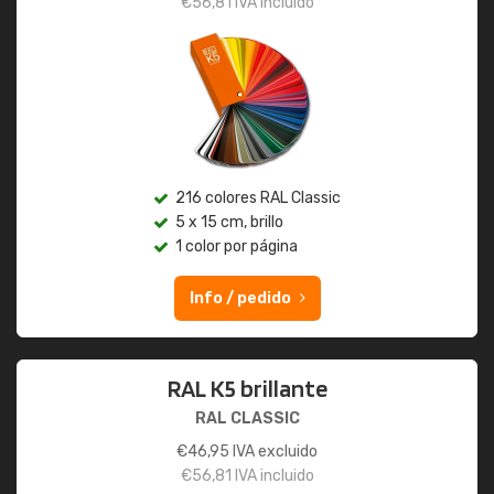
€
56,81
IVA incluido
216 colores RAL Classic
5 x 15 cm, brillo
1 color por página
Info / pedido
RAL K5 brillante
RAL CLASSIC
€
46,95
IVA excluido
€
56,81
IVA incluido