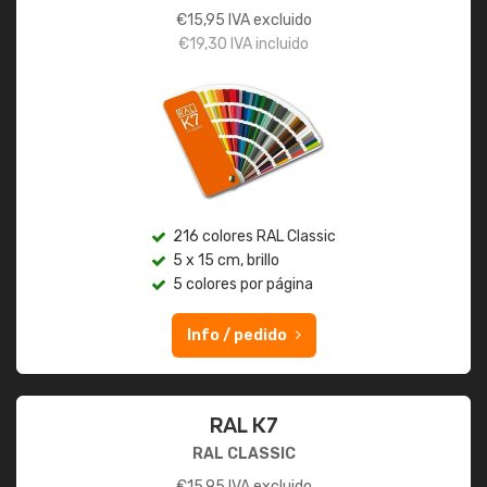
€
15,95
IVA excluido
€
19,30
IVA incluido
216 colores RAL Classic
5 x 15 cm, brillo
5 colores por página
Info / pedido
RAL K7
RAL CLASSIC
€
15,95
IVA excluido