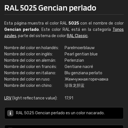
RAL 5025 Gencian perlado
Esta página muestra el color RAL
5025
con el nombre de color
Gencian perlado
. Este color RAL está en la categoría
Tonos
azules
, parte del sistema de color
RAL Classic
.
Nombre del color en holandés:
Parelmoerblauw
Nombre del color en inglés:
Pearl gentian blue
Nombre del color en alemán:
Perlenzian
Nombre del color en francés:
Gentiane nacré
Nombre del color en italiano:
Blu genziana perlato
Nombre del color en ruso:
Жемчужная горечавка
Nombre del color en chino:
珍珠龙胆蓝
LRV
(light reflectance value):
17,91
RAL 5025 Gencian perlado es un color nacarado.