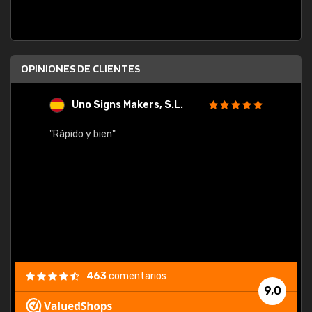
OPINIONES DE CLIENTES
Uno Signs Makers, S.L.
s
"Rápido y bien"
"Buen 
consu
463
comentarios
9,0