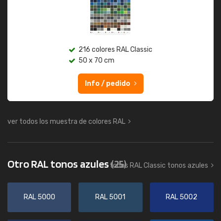
216 colores RAL Classic
50 x 70 cm
Info / pedido
ver todos los muestra de colores RAL
Otro RAL tonos azules
(25)
todos RAL Classic tonos azules
RAL 5000
RAL 5001
RAL 5002