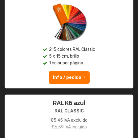
215 colores RAL Classic
5 x 15 cm, brillo
1 color por página
Info / pedido
RAL K6 azul
RAL CLASSIC
€
5,45
IVA excluido
€
6,59
IVA incluido