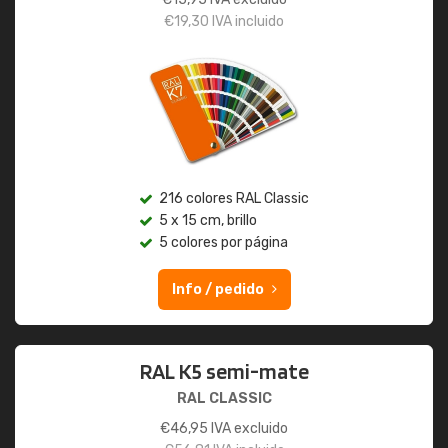
€
19,30
IVA incluido
216 colores RAL Classic
5 x 15 cm, brillo
5 colores por página
Info / pedido
RAL K5 semi-mate
RAL CLASSIC
€
46,95
IVA excluido