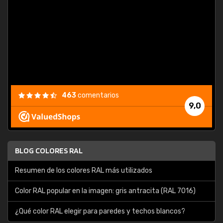
consu
463
comentarios
9,0
BLOG COLORES RAL
Resumen de los colores RAL más utilizados
Color RAL popular en la imagen: gris antracita (RAL 7016)
¿Qué color RAL elegir para paredes y techos blancos?