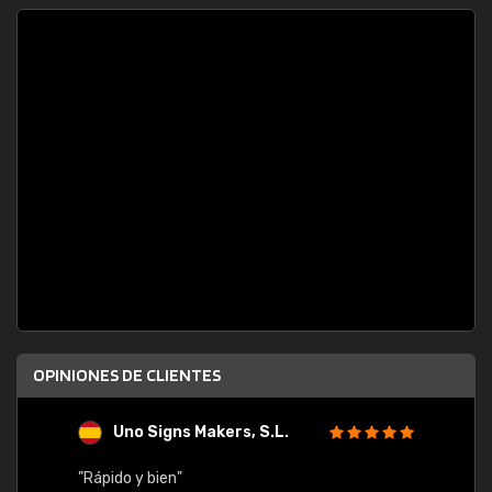
OPINIONES DE CLIENTES
Uno Signs Makers, S.L.
s
"Rápido y bien"
"Buen 