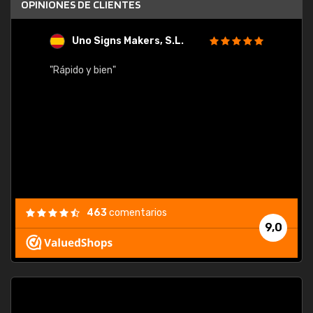
OPINIONES DE CLIENTES
Uno Signs Makers, S.L.
s
"Rápido y bien"
"Buen 
consu
463
comentarios
9,0