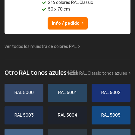
216 colores RAL Classic
50 x 70 cm
Info / pedido
ver todos los muestra de colores RAL
Otro RAL tonos azules
(25)
todos RAL Classic tonos azules
RAL 5000
RAL 5001
RAL 5002
RAL 5003
RAL 5004
RAL 5005