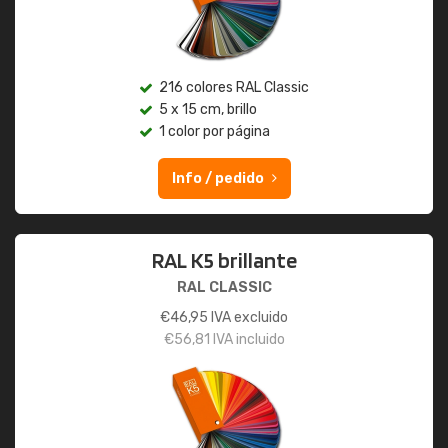
216 colores RAL Classic
5 x 15 cm, brillo
1 color por página
Info / pedido
RAL K5 brillante
RAL CLASSIC
€
46,95
IVA excluido
€
56,81
IVA incluido