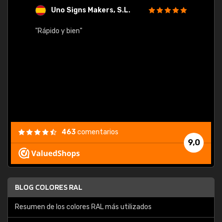
Uno Signs Makers, S.L.
s
"Rápido y bien"
"Buen 
consu
463
comentarios
9,0
BLOG COLORES RAL
Resumen de los colores RAL más utilizados