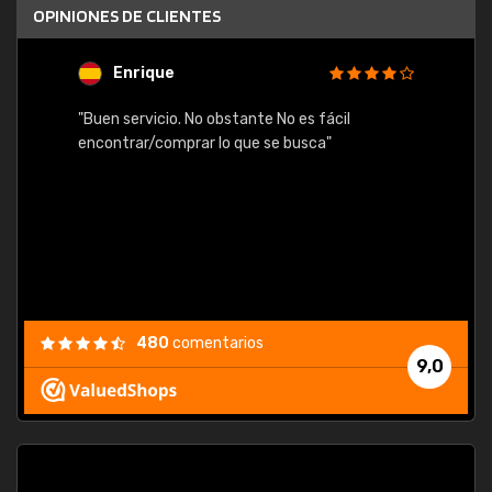
OPINIONES DE CLIENTES
Enrique
U
"Buen servicio. No obstante No es fácil
"Rápid
table,
encontrar/comprar lo que se busca"
480
comentarios
9,0