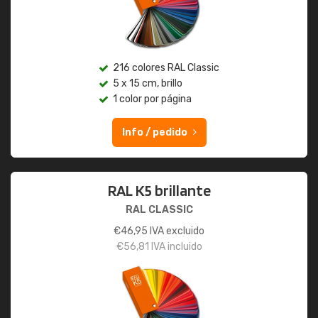
216 colores RAL Classic
5 x 15 cm, brillo
1 color por página
Info / pedido
RAL K5 brillante
RAL CLASSIC
€
46,95
IVA excluido
€
56,81
IVA incluido