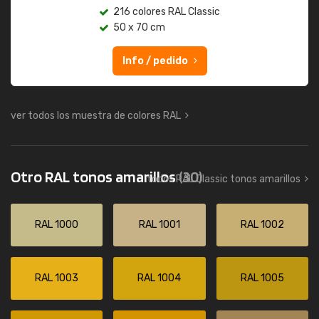
216 colores RAL Classic
50 x 70 cm
Info / pedido
ver todos los muestra de colores RAL
Otro RAL tonos amarillos
(30)
todos RAL Classic tonos amarillos
RAL 1000
RAL 1001
RAL 1002
RAL 1003
RAL 1004
RAL 1005