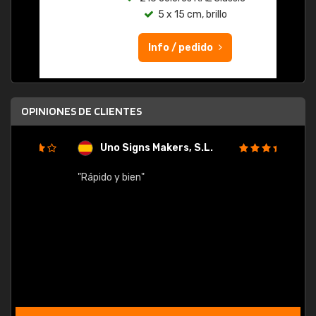
5 x 15 cm, brillo
Info / pedido
OPINIONES DE CLIENTES
Uno Signs Makers, S.L.
s
"Rápido y bien"
"Buen 
consu