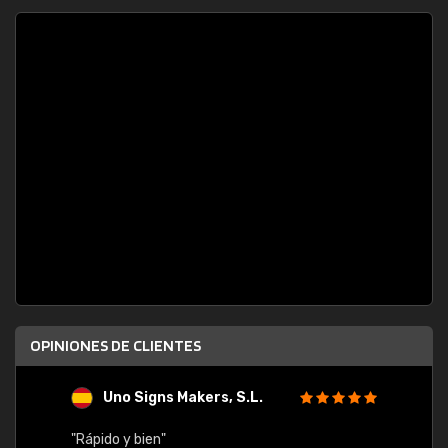
OPINIONES DE CLIENTES
Uno Signs Makers, S.L.
s
"Rápido y bien"
"Buen 