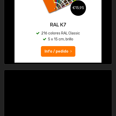
€15,95
RAL K7
216 colores RAL Classic
5 x 15 cm, brillo
Info / pedido