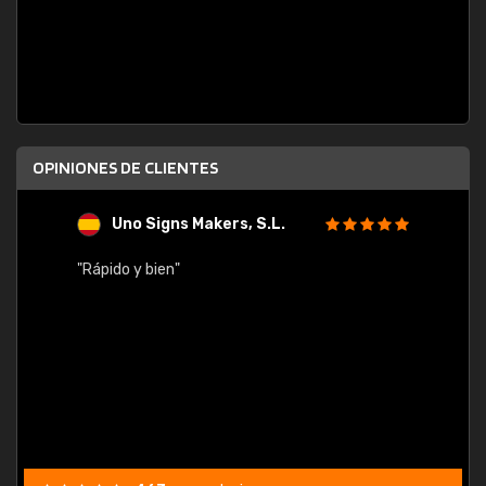
OPINIONES DE CLIENTES
Uno Signs Makers, S.L.
s
"Rápido y bien"
"Buen 
consu