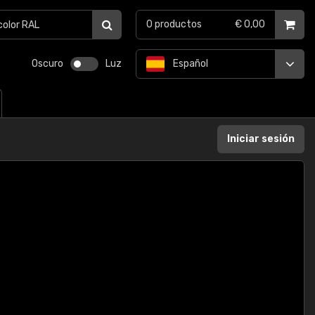
0
productos
€ 0,00
Oscuro
Luz
Español
Iniciar sesión