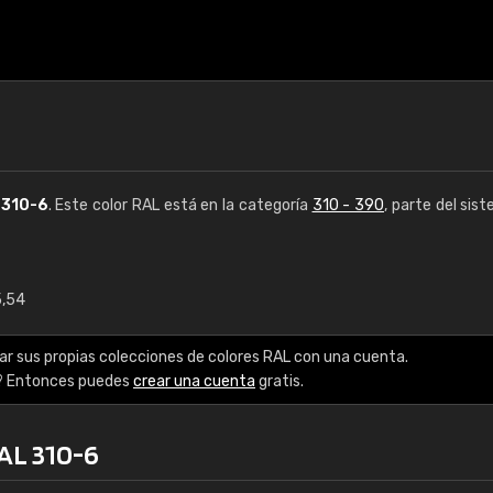
L
310-6
. Este color RAL está en la categoría
310 - 390
, parte del sis
5,54
€15
ar sus propias colecciones de colores RAL con una cuenta.
RAL K7 a base de a
? Entonces puedes
crear una cuenta
gratis.
216 colores RAL Class
RAL 310-6
5 x 15 cm, brillo