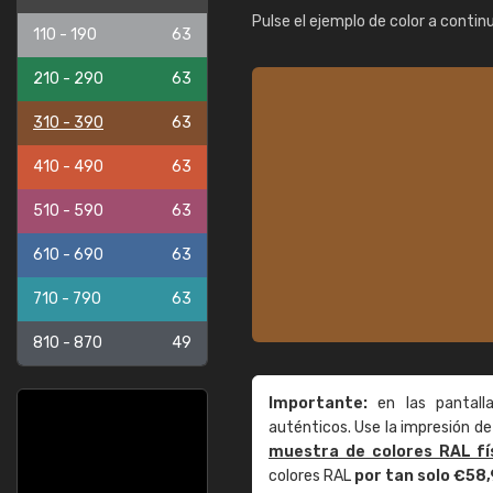
Pulse el ejemplo de color a contin
110 - 190
63
210 - 290
63
310 - 390
63
410 - 490
63
510 - 590
63
610 - 690
63
710 - 790
63
810 - 870
49
Importante:
en las pantall
auténticos. Use la impresión 
muestra de colores RAL fí
colores RAL
por tan solo €58