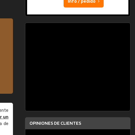
Info / pedido
ente
r un
OPINIONES DE CLIENTES
a de