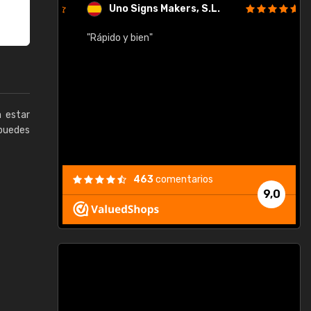
Uno Signs Makers, S.L.
cil
"Rápido y bien"
"
c
a estar
puedes
463
comentarios
9,0