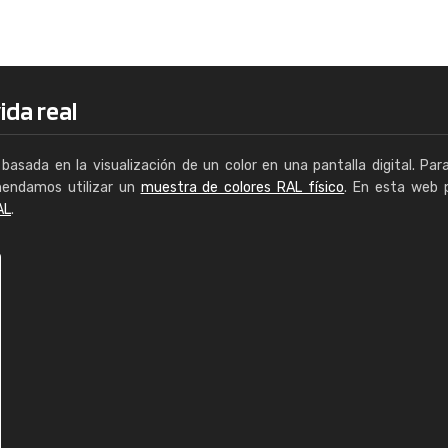
Enrique
"Buen servicio. No obstante No es fá
encontrar/comprar lo que se busca"
ida real
basada en la visualización de un color en una pantalla digital. Par
mendamos utilizar un
muestra de colores RAL físico
. En esta web 
AL
.