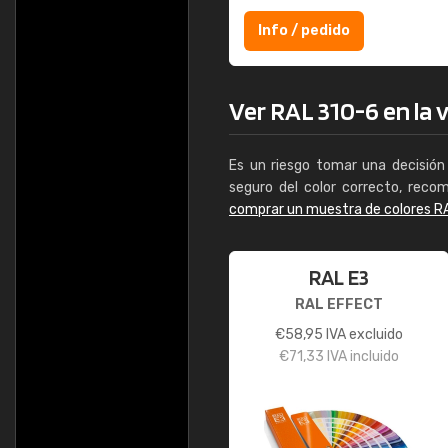
Info / pedido
Ver RAL 310-6 en la v
Es un riesgo tomar una decisión 
seguro del color correcto, reco
comprar un muestra de colores R
RAL E3
RAL EFFECT
€
58,95
IVA excluido
€
71,33
IVA incluido