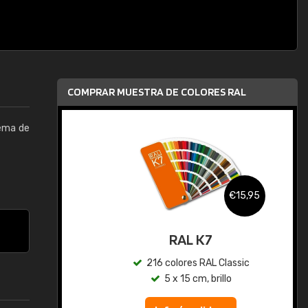
COMPRAR MUESTRA DE COLORES RAL
tema de
,95
€15,95
gua
RAL K7
ic
216 colores RAL Classic
5 x 15 cm, brillo