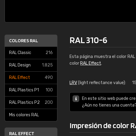
RAL 310-6
COLORES RAL
RAL Classic
216
Esta página muestra el color RA
color
RAL Effect
.
RAL Design
1.825
RAL Effect
490
LRV
(light reflectance value):
1
RAL Plastics P1
100
En este sitio web puede cre
RAL Plastics P2
200
¿Aún no tienes una cuenta
Mis colores RAL
Impresión de color 
RAL EFFECT