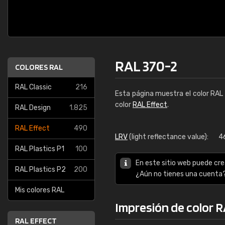
RAL 370-2
COLORES RAL
RAL Classic
216
Esta página muestra el color RA
color
RAL Effect
.
RAL Design
1.825
RAL Effect
490
LRV
(light reflectance value):
4
RAL Plastics P1
100
En este sitio web puede cre
RAL Plastics P2
200
¿Aún no tienes una cuenta
Mis colores RAL
Impresión de color 
RAL EFFECT