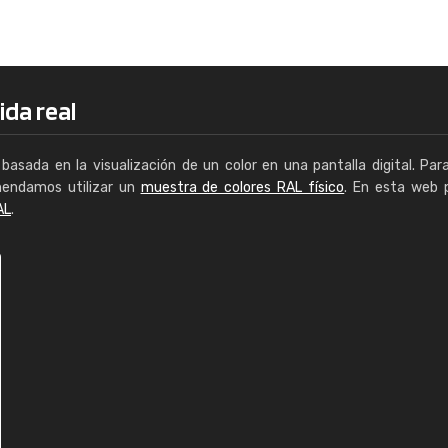
Enrique
"Buen servicio. No obstante No es fá
encontrar/comprar lo que se busca"
ida real
basada en la visualización de un color en una pantalla digital. Par
mendamos utilizar un
muestra de colores RAL físico
. En esta web 
AL
.