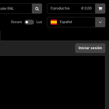
0
productos
€ 0,00
Oscuro
Luz
Español
Iniciar sesión