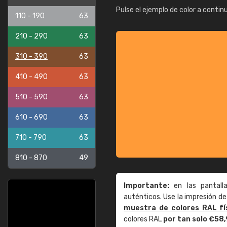
Pulse el ejemplo de color a contin
110 - 190
63
210 - 290
63
310 - 390
63
410 - 490
63
510 - 590
63
610 - 690
63
710 - 790
63
810 - 870
49
Importante:
en las pantall
auténticos. Use la impresión 
muestra de colores RAL fí
colores RAL
por tan solo €58