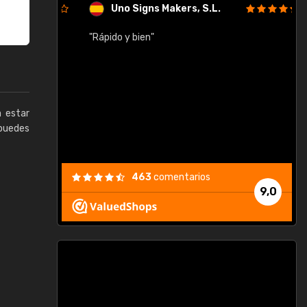
Uno Signs Makers, S.L.
cil
"Rápido y bien"
"
c
a estar
puedes
463
comentarios
9,0