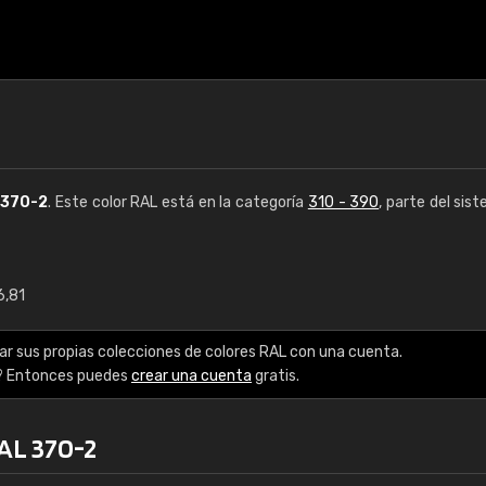
L
370-2
. Este color RAL está en la categoría
310 - 390
, parte del sis
6,81
€15
ar sus propias colecciones de colores RAL con una cuenta.
RAL K7 a base de a
? Entonces puedes
crear una cuenta
gratis.
216 colores RAL Class
RAL 370-2
5 x 15 cm, brillo