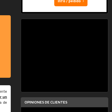
Info / pedido
ente
r un
OPINIONES DE CLIENTES
a de