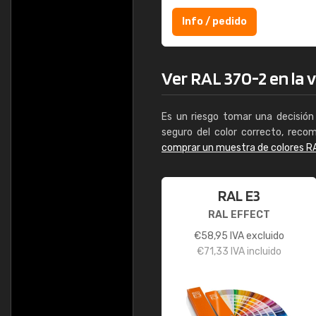
Info / pedido
Ver RAL 370-2 en la v
Es un riesgo tomar una decisión 
seguro del color correcto, reco
comprar un muestra de colores R
RAL E3
RAL EFFECT
€
58,95
IVA excluido
€
71,33
IVA incluido