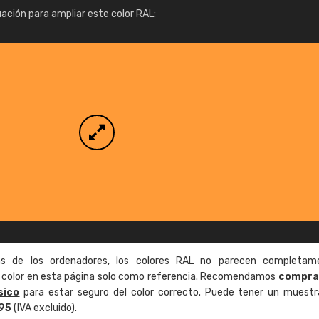
Info / pedido
uación para ampliar este color RAL:
as de los ordenadores, los colores RAL no parecen completam
de color en esta página solo como referencia. Recomendamos
compra
sico
para estar seguro del color correcto. Puede tener un muestr
,95
(IVA excluido).