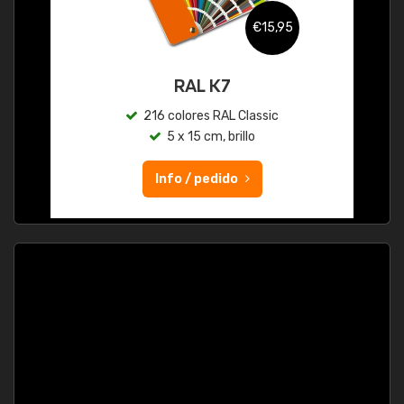
€15,95
RAL K7
216 colores RAL Classic
5 x 15 cm, brillo
Info / pedido