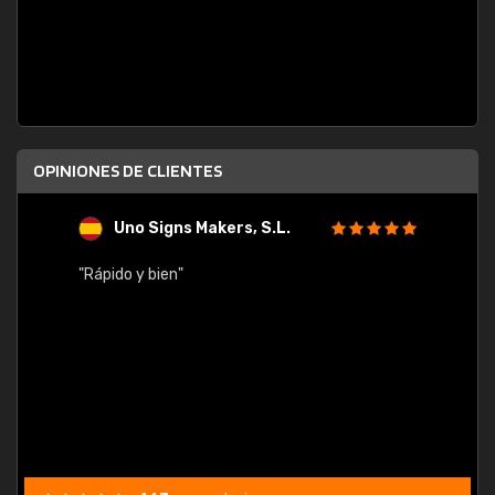
OPINIONES DE CLIENTES
Uno Signs Makers, S.L.
s
"Rápido y bien"
"Buen 
consu