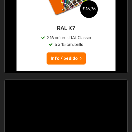
€15,95
RAL K7
216 colores RAL Classic
5 x 15 cm, brillo
Info / pedido