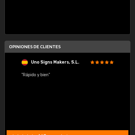
OPINIONES DE CLIENTES
Uno Signs Makers, S.L.
s
"Rápido y bien"
"Buen 
consu