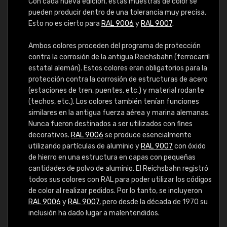
Con cada nueva edición, estas muestras de color se
pueden producir dentro de una tolerancia muy precisa.
Esto no es cierto para
RAL 9006
y
RAL 9007
.
Ambos colores proceden del programa de protección
contra la corrosión de la antigua Reichsbahn (ferrocarril
estatal alemán). Estos colores eran obligatorios para la
protección contra la corrosión de estructuras de acero
(estaciones de tren, puentes, etc.) y material rodante
(techos, etc.). Los colores también tenían funciones
similares en la antigua fuerza aérea y marina alemanas.
Nunca fueron destinados a ser utilizados con fines
decorativos.
RAL 9006
se produce esencialmente
utilizando partículas de aluminio y
RAL 9007
con óxido
de hierro en una estructura en capas con pequeñas
cantidades de polvo de aluminio. El Reichsbahn registró
todos sus colores con RAL para poder utilizar los códigos
de color al realizar pedidos. Por lo tanto, se incluyeron
RAL 9006
y
RAL 9007
, pero desde la década de 1970 su
inclusión ha dado lugar a malentendidos.