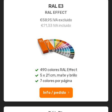
RAL E3
RAL EFFECT
€
58,95
IVA excluido
€
71,33
IVA incluido
490 colores RAL Effect
5 x 21 cm, mate y brillo
7 colores por página
Info / pedido