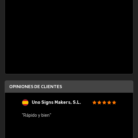
OPINIONES DE CLIENTES
Uno Signs Makers, S.L.
s
"Rápido y bien"
"Buen 
consu