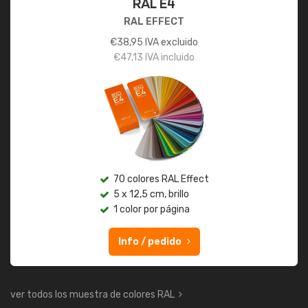
RAL E4
RAL EFFECT
€
38,95
IVA excluido
€
47,13
IVA incluido
70 colores RAL Effect
5 x 12,5 cm, brillo
1 color por página
Info / pedido
ver todos los muestra de colores RAL