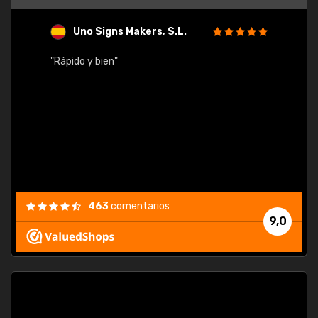
Uno Signs Makers, S.L.
s
"Rápido y bien"
"Buen 
consu
463
comentarios
9,0