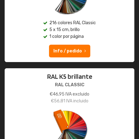
216 colores RAL Classic
5 x 15 cm, brillo
1 color por página
Info / pedido
RAL K5 brillante
RAL CLASSIC
€
46,95
IVA excluido
€
56,81
IVA incluido