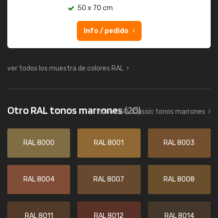
50 x 70 cm
Info / pedido
ver todos los muestra de colores RAL
Otro RAL tonos marrones
(20)
todos RAL Classic tonos marrones
RAL 8000
RAL 8001
RAL 8003
RAL 8004
RAL 8007
RAL 8008
RAL 8011
RAL 8012
RAL 8014