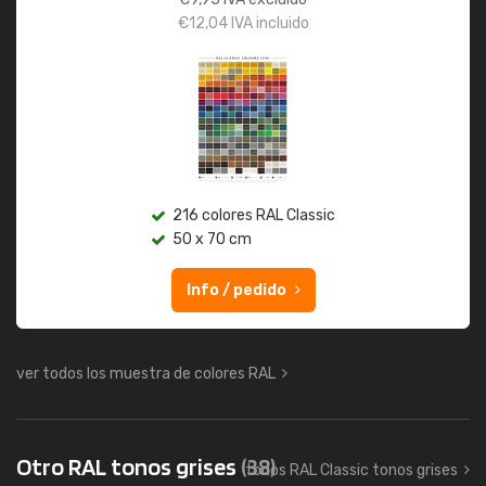
€
12,04
IVA incluido
216 colores RAL Classic
50 x 70 cm
Info / pedido
ver todos los muestra de colores RAL
Otro RAL tonos grises
(38)
todos RAL Classic tonos grises