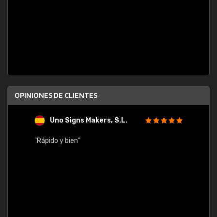
OPINIONES DE CLIENTES
Uno Signs Makers, S.L.
s
"Rápido y bien"
"Buen 
consu