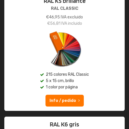
RAL K5 brillante
RAL CLASSIC
€
46,95
IVA excluido
€
56,81
IVA incluido
215 colores RAL Classic
5 x 15 cm, brillo
1 color por página
Info / pedido
RAL K6 gris