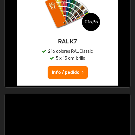
€15,95
RAL K7
216 colores RAL Classic
5 x 15 cm, brillo
Info / pedido