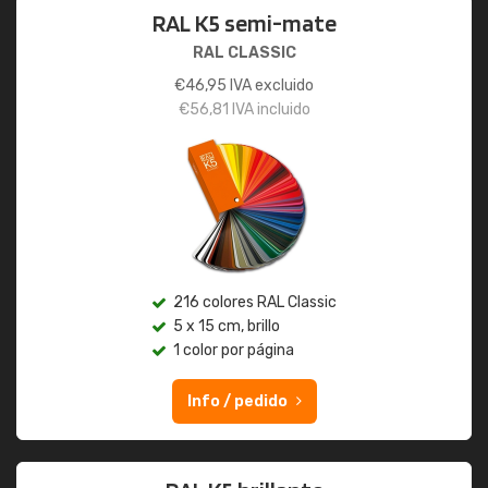
RAL K5 semi-mate
RAL CLASSIC
€
46,95
IVA excluido
€
56,81
IVA incluido
216 colores RAL Classic
5 x 15 cm, brillo
1 color por página
Info / pedido