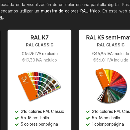
basada en la visualización de un color en una pantalla digital. Par
mendamos utilizar un
muestra de colores RAL físico
. En esta web 
AL
.
RAL K7
RAL K5 semi-ma
RAL CLASSIC
RAL CLASSIC
€
15,95
IVA excluido
€
46,95
IVA excluido
€
19,30
IVA incluido
€
56,81
IVA incluido
216 colores RAL Classic
216 colores RAL Clas
5 x 15 cm, brillo
5 x 15 cm, brillo
5 colores por página
1 color por página