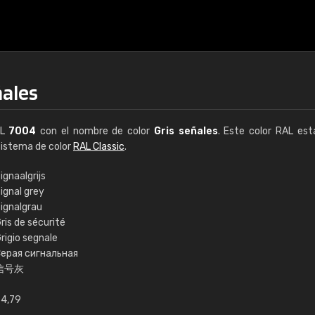
ñales
AL
7004
con el nombre de color
Gris señales
. Este color RAL est
 sistema de color
RAL Classic
.
ignaalgrijs
ignal grey
€15
ignalgrau
ris de sécurité
rigio segnale
RAL K7 a base de a
ерая сигнальная
信号灰
216 colores RAL Class
5 x 15 cm, brillo
4,79