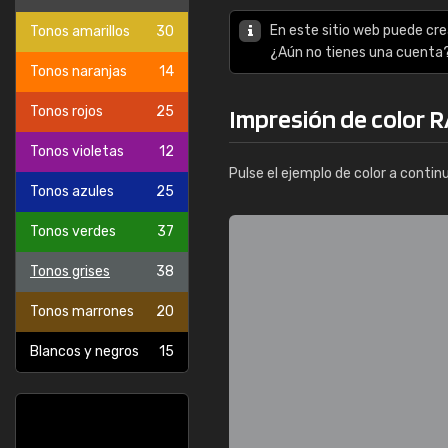
En este sitio web puede cre
Tonos amarillos
30
¿Aún no tienes una cuenta
Tonos naranjas
14
Tonos rojos
25
Impresión de color R
Tonos violetas
12
Pulse el ejemplo de color a contin
Tonos azules
25
Tonos verdes
37
Tonos grises
38
Tonos marrones
20
Blancos y negros
15