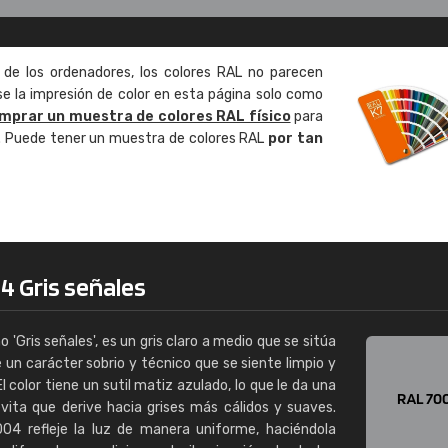
Enrique
"Buen servicio. No obstante No es fá
 de los ordenadores, los colores RAL no parecen
encontrar/comprar lo que se busca"
 la impresión de color en esta página solo como
mprar un muestra de colores RAL físico
para
o. Puede tener un muestra de colores RAL
por tan
4 Gris señales
Gris señales', es un gris claro a medio que se sitúa
e un carácter sobrio y técnico que se siente limpio y
 El color tiene un sutil matiz azulado, lo que le da una
evita que derive hacia grises más cálidos y suaves.
4 refleje la luz de manera uniforme, haciéndola