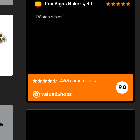
Uno Signs Makers, S.L.
cil
"Rápido y bien"
"
c
463
comentarios
9,0