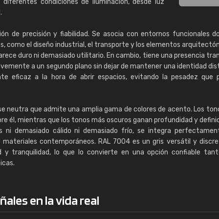
n diferentes condiciones de iluminación, desde luz
.
n de precisión y fiabilidad. Se asocia con entornos funcionales d
s, como el diseño industrial, el transporte y los elementos arquitectón
rece duro ni demasiado utilitario. En cambio, tiene una presencia tran
vemente a un segundo plano sin dejar de mantener una identidad dist
nte eficaz a la hora de abrir espacios, evitando la pesadez que
e neutra que admite una amplia gama de colores de acento. Los to
bre él, mientras que los tonos más oscuros ganan profundidad y definic
 ni demasiado cálido ni demasiado frío, se integra perfectamen
s materiales contemporáneos. RAL 7004 es un gris versátil y discr
d y tranquilidad, lo que lo convierte en una opción confiable tan
icas.
ales en la vida real