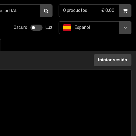
0
productos
€ 0,00
Oscuro
Luz
Español
Iniciar sesión