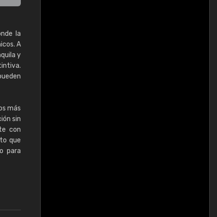
onde la
icos. A
quila y
intiva.
 pueden
nos más
ión sin
te con
eto que
to para