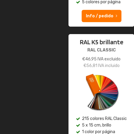
5 colores por página
Info / pedido
RAL K5 brillante
RAL CLASSIC
€
46,95
IVA excluido
€
56,81
IVA incluido
215 colores RAL Classic
5 x 15 cm, brillo
1 color por página