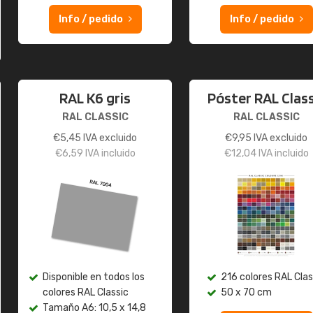
Info / pedido
Info / pedido
RAL K6 gris
Póster RAL Class
RAL CLASSIC
RAL CLASSIC
€
5,45
IVA excluido
€
9,95
IVA excluido
€
6,59
IVA incluido
€
12,04
IVA incluido
Disponible en todos los
216 colores RAL Clas
colores RAL Classic
50 x 70 cm
Tamaño A6: 10,5 x 14,8