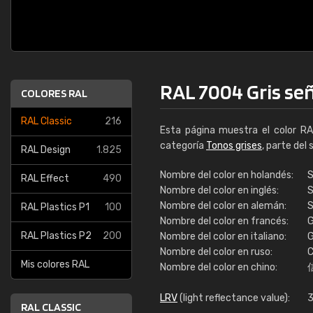
RAL 7004 Gris se
COLORES RAL
RAL Classic
216
Esta página muestra el color R
categoría
Tonos grises
, parte del
RAL Design
1.825
Nombre del color en holandés:
S
RAL Effect
490
Nombre del color en inglés:
S
Nombre del color en alemán:
S
RAL Plastics P1
100
Nombre del color en francés:
G
RAL Plastics P2
200
Nombre del color en italiano:
G
Nombre del color en ruso:
С
Mis colores RAL
Nombre del color en chino:
LRV
(light reflectance value):
3
RAL CLASSIC