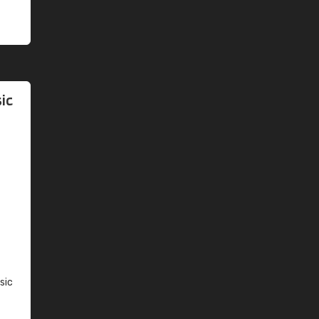
ic
sic