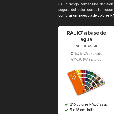
Es un riesgo tomar una decisión 
seguro del color correcto, reco
comprar un muestra de colores R
RAL K7 a base de
agua
RAL CLASSIC
€
15,95
IVA excluido
€
19,30
IVA incluido
216 colores RAL Classic
5 x 15 cm, brillo