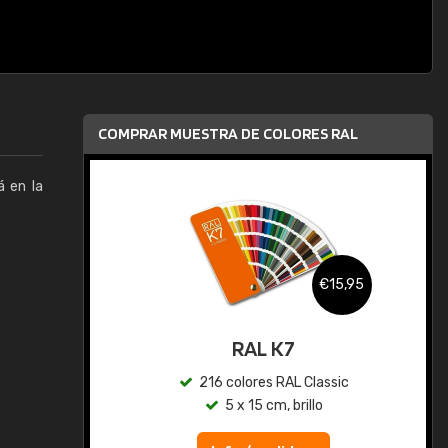
COMPRAR MUESTRA DE COLORES RAL
á en la
,95
€15,95
gua
RAL K7
ic
216 colores RAL Classic
5 x 15 cm, brillo