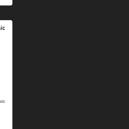
ic
sic