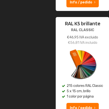
Info / pedido
RAL K5 brillante
RAL CLASSIC
€
46,95
IVA excluido
€
56,81
IVA incluido
215 colores RAL Classic
5 x 15 cm, brillo
1 color por página
Info / pedido