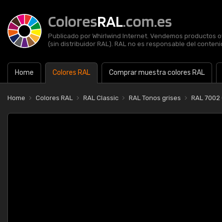
Colores
RAL
.com.es
Publicado por Whirlwind Internet. Vendemos productos of
(sin distribuidor RAL). RAL no es responsable del contenid
Home
Colores RAL
Comprar muestra colores RAL
Home
Colores RAL
RAL Classic
RAL Tonos grises
RAL 7002 G