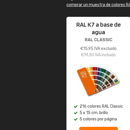
comprar un muestra de colores R
RAL K7 a base de
agua
RAL CLASSIC
€
15,95
IVA excluido
€
19,30
IVA incluido
216 colores RAL Classic
5 x 15 cm, brillo
5 colores por página