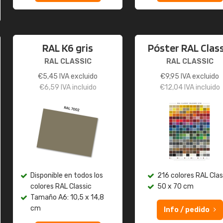
RAL K6 gris
Póster RAL Class
RAL CLASSIC
RAL CLASSIC
€
5,45
IVA excluido
€
9,95
IVA excluido
€
6,59
IVA incluido
€
12,04
IVA incluido
Disponible en todos los
216 colores RAL Clas
colores RAL Classic
50 x 70 cm
Tamaño A6: 10,5 x 14,8
cm
Info / pedido