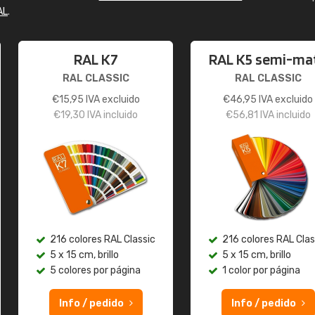
AL
.
RAL K7
RAL K5 semi-ma
RAL CLASSIC
RAL CLASSIC
€
15,95
IVA excluido
€
46,95
IVA excluido
€
19,30
IVA incluido
€
56,81
IVA incluido
216 colores RAL Classic
216 colores RAL Clas
5 x 15 cm, brillo
5 x 15 cm, brillo
5 colores por página
1 color por página
Info / pedido
Info / pedido