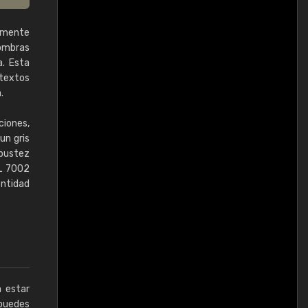
ramente
sombras
. Esta
ntextos
.
ciones,
un gris
obustez
AL 7002
entidad
a estar
puedes