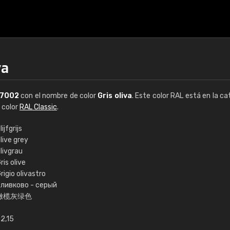
va
7002
con el nombre de color
Gris oliva
. Este color RAL está en la ca
e color
RAL Classic
.
lijfgrijs
live grey
€15
livgrau
ris olive
rigio olivastro
RAL K7 a base de a
ливково - серый
橄榄灰绿色
216 colores RAL Class
5 x 15 cm, brillo
2,15