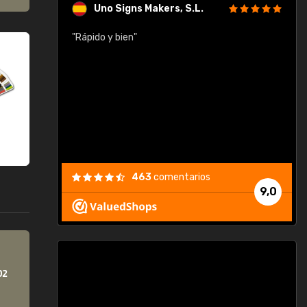
Uno Signs Makers, S.L.
cil
"Rápido y bien"
"
c
463
comentarios
9,0