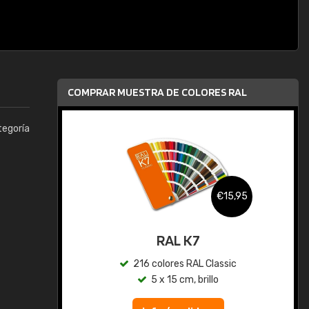
COMPRAR MUESTRA DE COLORES RAL
tegoría
,95
€15,95
gua
RAL K7
ic
216 colores RAL Classic
5 x 15 cm, brillo