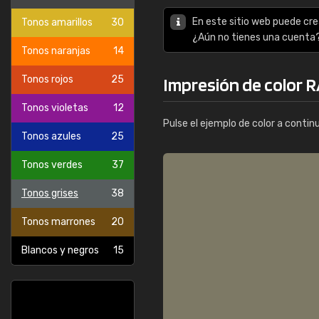
En este sitio web puede cre
Tonos amarillos
30
¿Aún no tienes una cuenta
Tonos naranjas
14
Tonos rojos
25
Impresión de color R
Tonos violetas
12
Pulse el ejemplo de color a contin
Tonos azules
25
Tonos verdes
37
Tonos grises
38
Tonos marrones
20
Blancos y negros
15