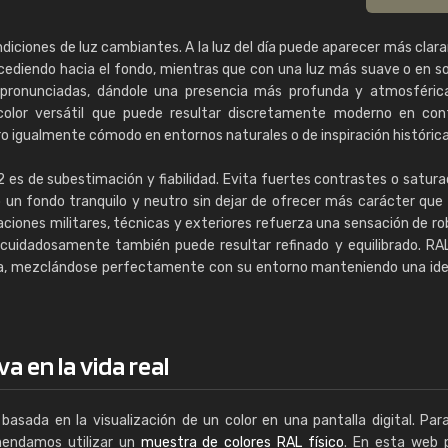
diciones de luz cambiantes. A la luz del día puede aparecer más cla
rocediendo hacia el fondo, mientras que con una luz más suave o en 
 pronunciadas, dándole una presencia más profunda y atmosférica
n color versátil que puede resultar discretamente moderno en co
ero igualmente cómodo en entornos naturales o de inspiración histórica
 es de subestimación y fiabilidad. Evita fuertes contrastes o satura
 un fondo tranquilo y neutro sin dejar de ofrecer más carácter que 
aciones militares, técnicas y exteriores refuerza una sensación de r
 cuidadosamente también puede resultar refinado y equilibrado. R
la, mezclándose perfectamente con su entorno manteniendo una id
a en la vida real
basada en la visualización de un color en una pantalla digital. Par
mendamos utilizar un
muestra de colores RAL físico
. En esta web 