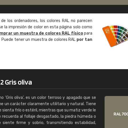
Enrique
"Buen servicio. No obstante No es fá
 de los ordenadores, los colores RAL no parecen
encontrar/comprar lo que se busca"
 la impresión de color en esta página solo como
mprar un muestra de colores RAL físico
para
o. Puede tener un muestra de colores RAL
por tan
 Gris oliva
'Gris oliva', es un color terroso y apagado que se
ene un carácter claramente utilitario y natural. Tiene
 sienta frío o estéril, mientras que su matiz verde le
e recuerda al follaje desgastado, la piedra húmeda o
se siente firme y sobrio, transmitiendo estabilidad,