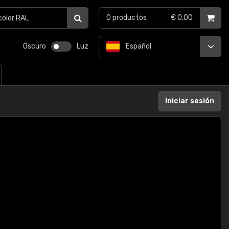
0
productos
€ 0,00
Oscuro
Luz
Español
Iniciar sesión