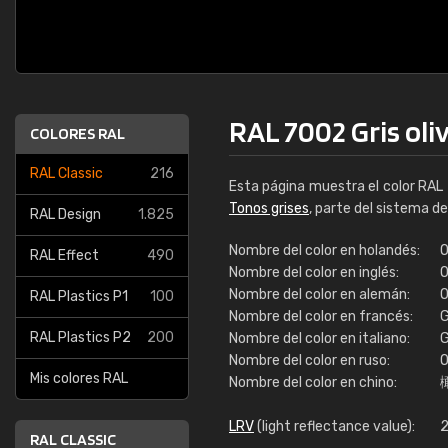
RAL 7002 Gris oli
COLORES RAL
RAL Classic
216
Esta página muestra el color RAL
Tonos grises
, parte del sistema d
RAL Design
1.825
Nombre del color en holandés:
O
RAL Effect
490
Nombre del color en inglés:
O
Nombre del color en alemán:
O
RAL Plastics P1
100
Nombre del color en francés:
G
RAL Plastics P2
200
Nombre del color en italiano:
G
Nombre del color en ruso:
О
Mis colores RAL
Nombre del color en chino:
LRV
(light reflectance value):
2
RAL CLASSIC