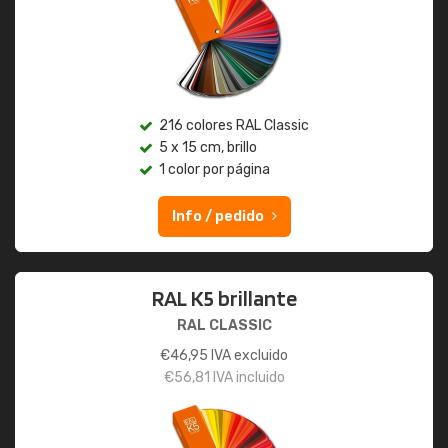
216 colores RAL Classic
5 x 15 cm, brillo
1 color por página
Info / pedido
RAL K5 brillante
RAL CLASSIC
€
46,95
IVA excluido
€
56,81
IVA incluido