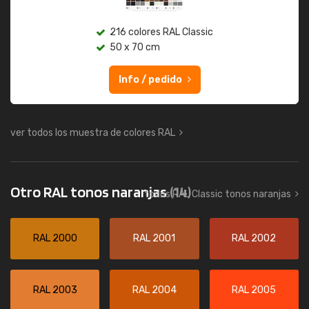
216 colores RAL Classic
50 x 70 cm
Info / pedido
ver todos los muestra de colores RAL
Otro RAL tonos naranjas
(14)
todos RAL Classic tonos naranjas
RAL 2000
RAL 2001
RAL 2002
RAL 2003
RAL 2004
RAL 2005