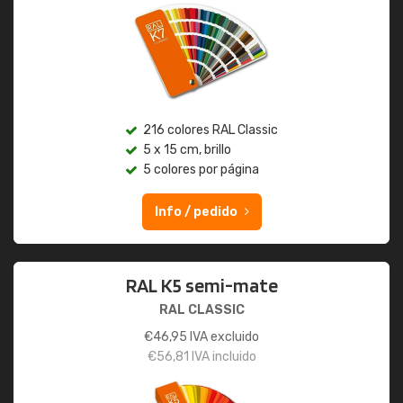
216 colores RAL Classic
5 x 15 cm, brillo
5 colores por página
Info / pedido
RAL K5 semi-mate
RAL CLASSIC
€
46,95
IVA excluido
€
56,81
IVA incluido