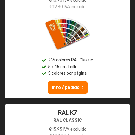
€
15,95
IVA excluido
€
19,30
IVA incluido
216 colores RAL Classic
5 x 15 cm, brillo
5 colores por página
Info / pedido
RAL K7
RAL CLASSIC
€
15,95
IVA excluido