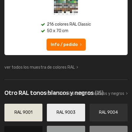
216 colores RAL Classic
50 x 70 cm
Info / pedido
ver todos los muestra de colores RAL
Otro RAL tonos blancos y negros
(15)
todos RAL Classic tonos blancos y negros
RAL 9001
RAL 9003
RAL 9004