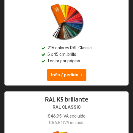
216 colores RAL Classic
5 x 15 cm, brillo
1 color por página
Info / pedido
RAL K5 brillante
RAL CLASSIC
€
46,95
IVA excluido
€
56,81
IVA incluido