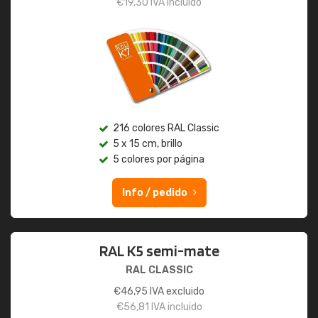
€
19,30
IVA incluido
216 colores RAL Classic
5 x 15 cm, brillo
5 colores por página
Info / pedido
RAL K5 semi-mate
RAL CLASSIC
€
46,95
IVA excluido
€
56,81
IVA incluido