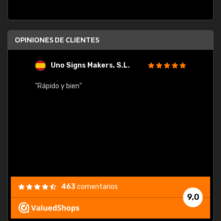
OPINIONES DE CLIENTES
Uno Signs Makers, S.L.
s
"Rápido y bien"
"Buen 
consu
463
comentarios
9,0