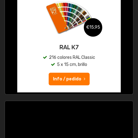
€15,95
RAL K7
216 colores RAL Classic
5 x 15 cm, brillo
Info / pedido