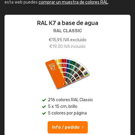
esta web puedes
comprar un muestra de colores RAL
.
RAL K7 a base de agua
RAL CLASSIC
€
15,95
IVA excluido
€
19,30
IVA incluido
216 colores RAL Classic
5 x 15 cm, brillo
5 colores por página
Info / pedido