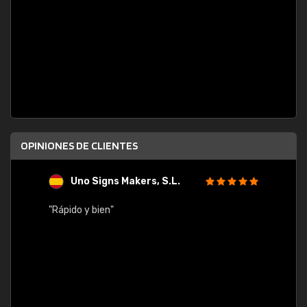
OPINIONES DE CLIENTES
Uno Signs Makers, S.L.
s
"Rápido y bien"
"Buen 
consu