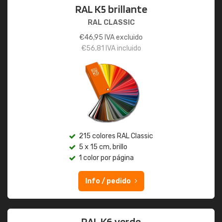
RAL K5 brillante
RAL CLASSIC
€
46,95
IVA excluido
€
56,81
IVA incluido
215 colores RAL Classic
5 x 15 cm, brillo
1 color por página
Info / pedido
RAL K6 verde