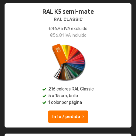
RAL K5 semi-mate
RAL CLASSIC
€
46,95
IVA excluido
€
56,81
IVA incluido
216 colores RAL Classic
5 x 15 cm, brillo
1 color por página
Info / pedido