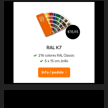
€15,95
RAL K7
216 colores RAL Classic
5 x 15 cm, brillo
Info / pedido