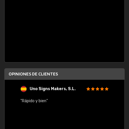
OPINIONES DE CLIENTES
Uno Signs Makers, S.L.
s
"Rápido y bien"
"Buen 
consu