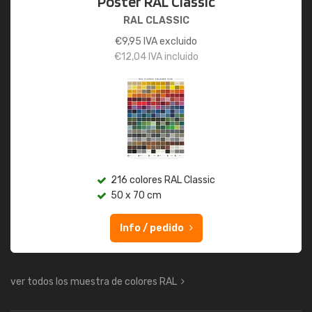
Póster RAL Classic
RAL CLASSIC
€
9,95
IVA excluido
€
12,04
IVA incluido
216 colores RAL Classic
50 x 70 cm
Info / pedido
ver todos los muestra de colores RAL