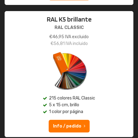
RAL K5 brillante
RAL CLASSIC
€
46,95
IVA excluido
€
56,81
IVA incluido
215 colores RAL Classic
5 x 15 cm, brillo
1 color por página
Info / pedido