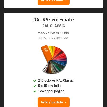
RAL K5 semi-mate
RAL CLASSIC
€
46,95
IVA excluido
€
56,81
IVA incluido
216 colores RAL Classic
5 x 15 cm, brillo
1 color por página
Info / pedido