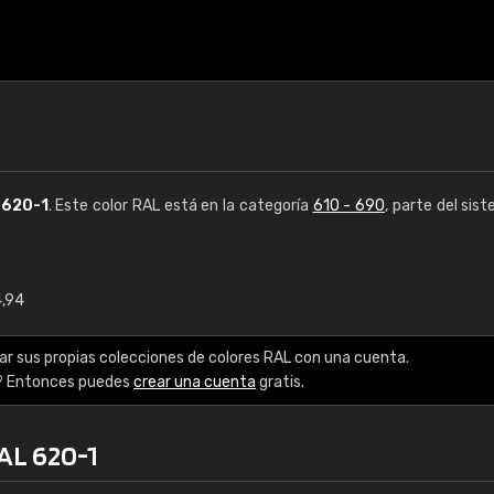
L
620-1
. Este color RAL está en la categoría
610 - 690
, parte del sis
4,94
€15
ar sus propias colecciones de colores RAL con una cuenta.
RAL K7 a base de a
? Entonces puedes
crear una cuenta
gratis.
216 colores RAL Class
RAL 620-1
5 x 15 cm, brillo