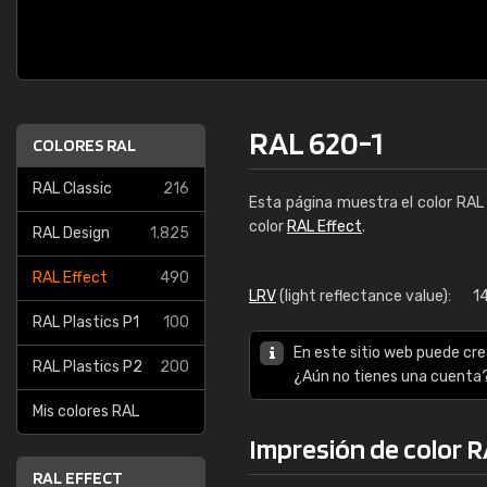
RAL 620-1
COLORES RAL
RAL Classic
216
Esta página muestra el color RA
color
RAL Effect
.
RAL Design
1.825
RAL Effect
490
LRV
(light reflectance value):
1
RAL Plastics P1
100
En este sitio web puede cre
RAL Plastics P2
200
¿Aún no tienes una cuenta
Mis colores RAL
Impresión de color 
RAL EFFECT