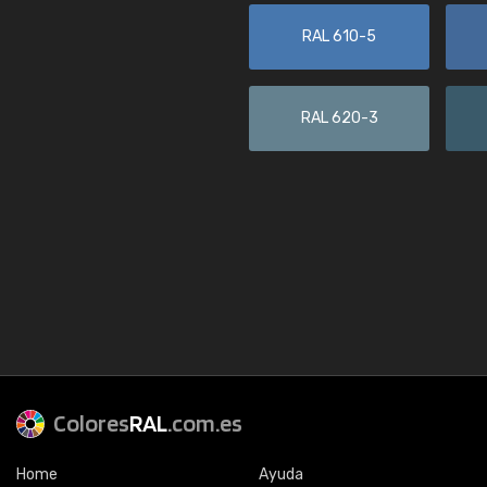
RAL 610-5
RAL 620-3
Colores
RAL
.com.es
Home
Ayuda