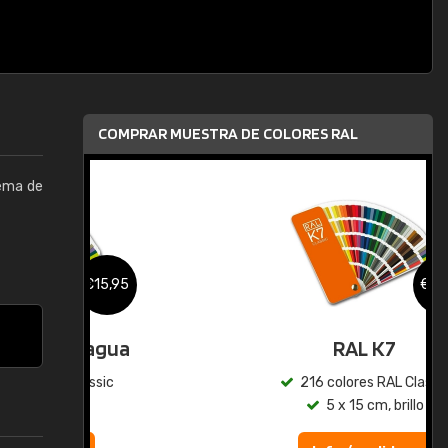
COMPRAR MUESTRA DE COLORES RAL
tema de
,95
€15,95
gua
RAL K7
ic
216 colores RAL Classic
5 x 15 cm, brillo