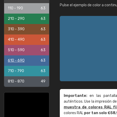
Pulse el ejemplo de color a contin
110 - 190
63
210 - 290
63
310 - 390
63
410 - 490
63
510 - 590
63
610 - 690
63
710 - 790
63
810 - 870
49
Importante:
en las pantall
auténticos. Use la impresión 
muestra de colores RAL fí
colores RAL
por tan solo €58