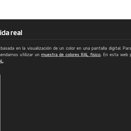
Enrique
"Buen servicio. No obstante No es fá
encontrar/comprar lo que se busca"
ida real
basada en la visualización de un color en una pantalla digital. Par
mendamos utilizar un
muestra de colores RAL físico
. En esta web 
AL
.