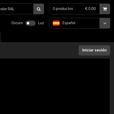
0
productos
€ 0,00
Oscuro
Luz
Español
Iniciar sesión