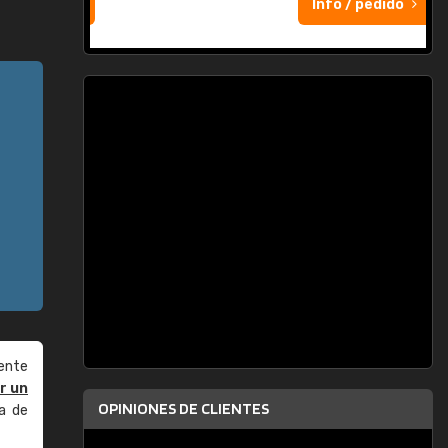
Info / pedido
ente
r un
OPINIONES DE CLIENTES
a de