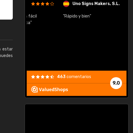
Uno Signs Makers, S.L.
cil
"Rápido y bien"
"
c
a estar
puedes
463
comentarios
9,0