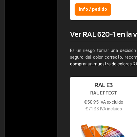
Info / pedido
Ver RAL 620-1 en la v
Es un riesgo tomar una decisión 
seguro del color correcto, reco
comprar un muestra de colores R
RAL E3
RAL EFFECT
€
58,95
IVA excluido
€
71,33
IVA incluido