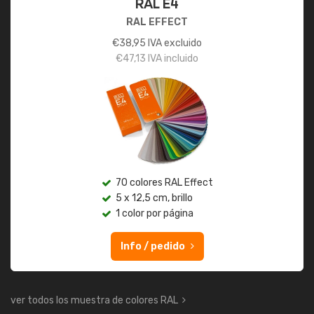
RAL E4
RAL EFFECT
€
38,95
IVA excluido
€
47,13
IVA incluido
70 colores RAL Effect
5 x 12,5 cm, brillo
1 color por página
Info / pedido
ver todos los muestra de colores RAL