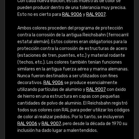
Con cada nueva edición, estas muestras de color se
pueden producir dentro de una tolerancia muy precisa.
Esto no es cierto para
RAL 9006
y
RAL 9007
.
Ambos colores proceden del programa de protección
contra la corrosión de la antigua Reichsbahn (ferrocarril
estatal alemán). Estos colores eran obligatorios para la
protección contra la corrosión de estructuras de acero
(estaciones de tren, puentes, etc.) y material rodante
(techos, etc.). Los colores también tenían funciones
similares en la antigua fuerza aérea y marina alemanas.
Nunca fueron destinados a ser utilizados con fines
decorativos.
RAL 9006
se produce esencialmente
utilizando partículas de aluminio y
RAL 9007
con óxido
de hierro en una estructura en capas con pequeñas
cantidades de polvo de aluminio. El Reichsbahn registró
todos sus colores con RAL para poder utilizar los códigos
de color al realizar pedidos. Por lo tanto, se incluyeron
RAL 9006
y
RAL 9007
, pero desde la década de 1970 su
inclusión ha dado lugar a malentendidos.