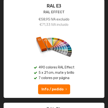
RAL E3
RAL EFFECT
€
58,95
IVA excluido
€
71,33
IVA incluido
490 colores RAL Effect
5 x 21 cm, mate y brillo
7 colores por página
Info / pedido