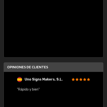
OPINIONES DE CLIENTES
Uno Signs Makers, S.L.
s
"Rápido y bien"
"Buen 
consu