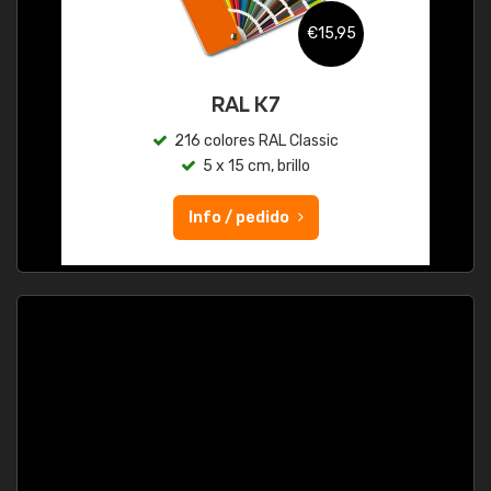
€15,95
RAL K7
216 colores RAL Classic
5 x 15 cm, brillo
Info / pedido