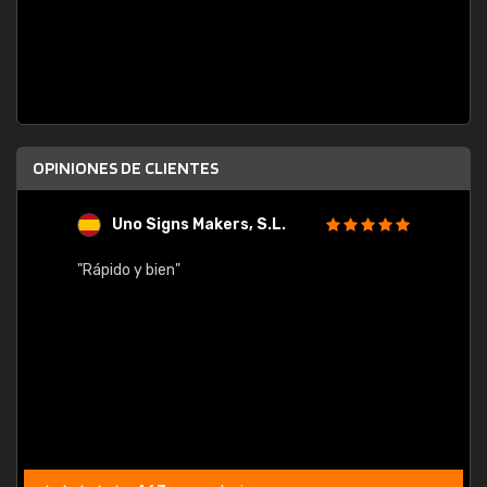
OPINIONES DE CLIENTES
Uno Signs Makers, S.L.
s
"Rápido y bien"
"Buen 
consu