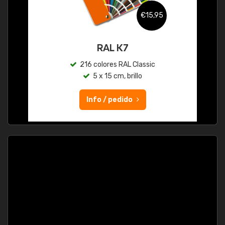
€15,95
RAL K7
216 colores RAL Classic
5 x 15 cm, brillo
Info / pedido