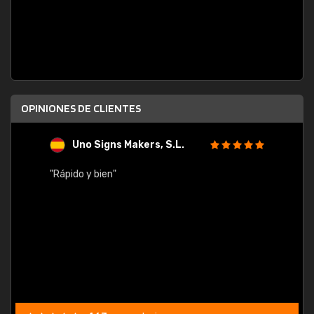
OPINIONES DE CLIENTES
Uno Signs Makers, S.L.
s
"Rápido y bien"
"Buen 
consu