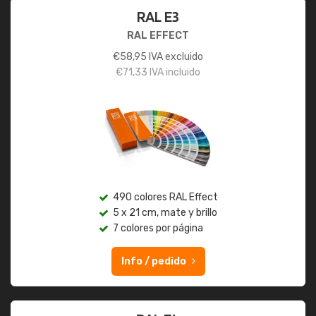
RAL E3
RAL EFFECT
€
58,95
IVA excluido
€
71,33
IVA incluido
490 colores RAL Effect
5 x 21 cm, mate y brillo
7 colores por página
Info / pedido