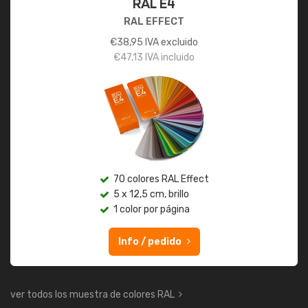
RAL E4
RAL EFFECT
€
38,95
IVA excluido
€
47,13
IVA incluido
70 colores RAL Effect
5 x 12,5 cm, brillo
1 color por página
Info / pedido
ver todos los muestra de colores RAL