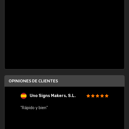
OPINIONES DE CLIENTES
Uno Signs Makers, S.L.
s
"Rápido y bien"
"Buen 
consu