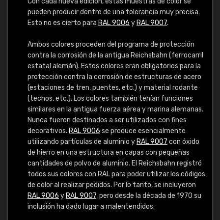
Con cada nueva edición, estas muestras de color se
pueden producir dentro de una tolerancia muy precisa.
Esto no es cierto para
RAL 9006
y
RAL 9007
.
Ambos colores proceden del programa de protección
contra la corrosión de la antigua Reichsbahn (ferrocarril
estatal alemán). Estos colores eran obligatorios para la
protección contra la corrosión de estructuras de acero
(estaciones de tren, puentes, etc.) y material rodante
(techos, etc.). Los colores también tenían funciones
similares en la antigua fuerza aérea y marina alemanas.
Nunca fueron destinados a ser utilizados con fines
decorativos.
RAL 9006
se produce esencialmente
utilizando partículas de aluminio y
RAL 9007
con óxido
de hierro en una estructura en capas con pequeñas
cantidades de polvo de aluminio. El Reichsbahn registró
todos sus colores con RAL para poder utilizar los códigos
de color al realizar pedidos. Por lo tanto, se incluyeron
RAL 9006
y
RAL 9007
, pero desde la década de 1970 su
inclusión ha dado lugar a malentendidos.