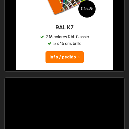
€15,95
RAL K7
216 colores RAL Classic
5 x 15 cm, brillo
Info / pedido