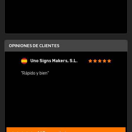
OPINIONES DE CLIENTES
Uno Signs Makers, S.L.
s
"Rápido y bien"
"Buen 
consu