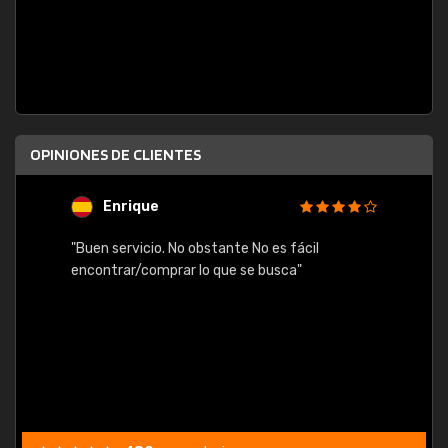
OPINIONES DE CLIENTES
Enrique
U
"Buen servicio. No obstante No es fácil
"Rápid
table,
encontrar/comprar lo que se busca"