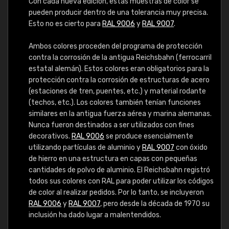
Con cada nueva edición, estas muestras de color se
pueden producir dentro de una tolerancia muy precisa.
Esto no es cierto para
RAL 9006
y
RAL 9007
.
Ambos colores proceden del programa de protección
contra la corrosión de la antigua Reichsbahn (ferrocarril
estatal alemán). Estos colores eran obligatorios para la
protección contra la corrosión de estructuras de acero
(estaciones de tren, puentes, etc.) y material rodante
(techos, etc.). Los colores también tenían funciones
similares en la antigua fuerza aérea y marina alemanas.
Nunca fueron destinados a ser utilizados con fines
decorativos.
RAL 9006
se produce esencialmente
utilizando partículas de aluminio y
RAL 9007
con óxido
de hierro en una estructura en capas con pequeñas
cantidades de polvo de aluminio. El Reichsbahn registró
todos sus colores con RAL para poder utilizar los códigos
de color al realizar pedidos. Por lo tanto, se incluyeron
RAL 9006
y
RAL 9007
, pero desde la década de 1970 su
inclusión ha dado lugar a malentendidos.