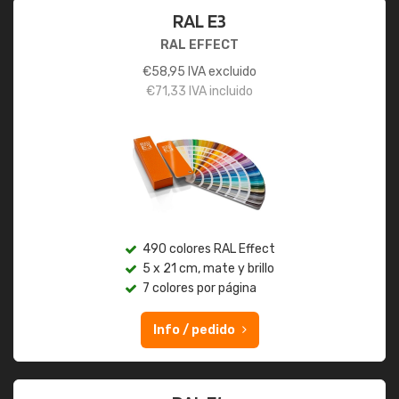
RAL E3
RAL EFFECT
€
58,95
IVA excluido
€
71,33
IVA incluido
490 colores RAL Effect
5 x 21 cm, mate y brillo
7 colores por página
Info / pedido