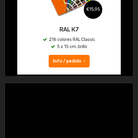
€15,95
RAL K7
216 colores RAL Classic
5 x 15 cm, brillo
Info / pedido