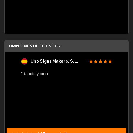
OPINIONES DE CLIENTES
Uno Signs Makers, S.L.
s
"Rápido y bien"
"Buen 
consu