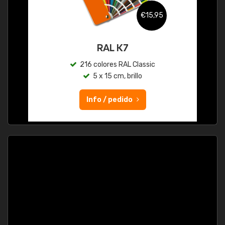
€15,95
RAL K7
216 colores RAL Classic
5 x 15 cm, brillo
Info / pedido