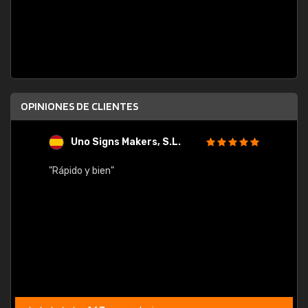
OPINIONES DE CLIENTES
Uno Signs Makers, S.L.
s
"Rápido y bien"
"Buen 
consu