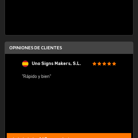
OPINIONES DE CLIENTES
Uno Signs Makers, S.L.
s
"Rápido y bien"
"Buen 
consu