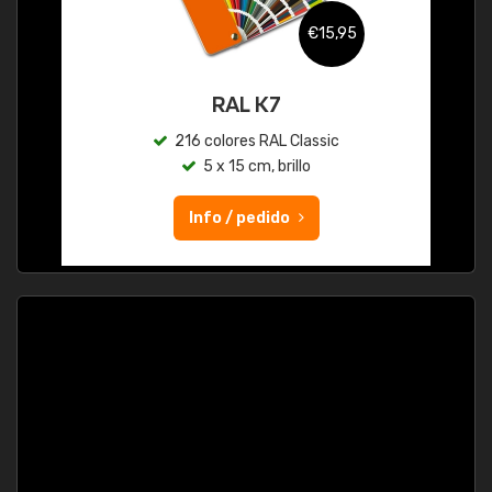
€15,95
RAL K7
216 colores RAL Classic
5 x 15 cm, brillo
Info / pedido