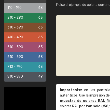
Pulse el ejemplo de color a contin
110 - 190
63
210 - 290
63
310 - 390
63
410 - 490
63
510 - 590
63
610 - 690
63
710 - 790
63
810 - 870
49
Importante:
en las pantall
auténticos. Use la impresión 
muestra de colores RAL fí
colores RAL
por tan solo €58