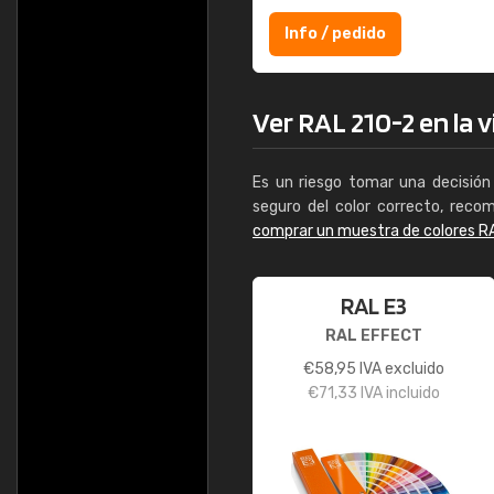
Info / pedido
Ver RAL 210-2 en la v
Es un riesgo tomar una decisión 
seguro del color correcto, reco
comprar un muestra de colores R
RAL E3
RAL EFFECT
€
58,95
IVA excluido
€
71,33
IVA incluido