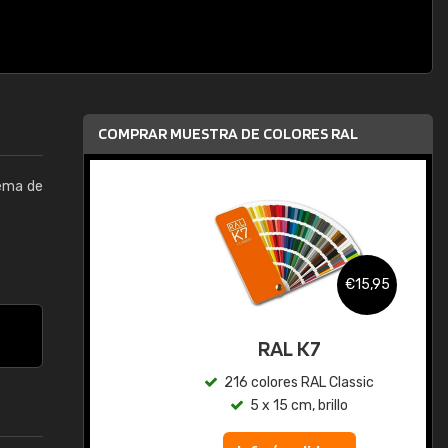
COMPRAR MUESTRA DE COLORES RAL
tema de
,95
€15,95
gua
RAL K7
ic
216 colores RAL Classic
5 x 15 cm, brillo