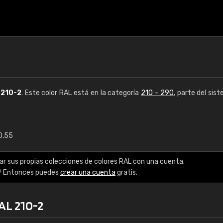
L
210-2
. Este color RAL está en la categoría
210 - 290
, parte del sis
0,55
€15
ar sus propias colecciones de colores RAL con una cuenta.
RAL K7 a base de a
? Entonces puedes
crear una cuenta
gratis.
216 colores RAL Class
AL 210-2
5 x 15 cm, brillo