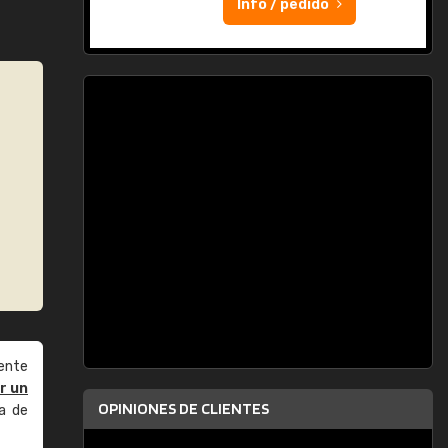
Info / pedido
ente
r un
OPINIONES DE CLIENTES
a de