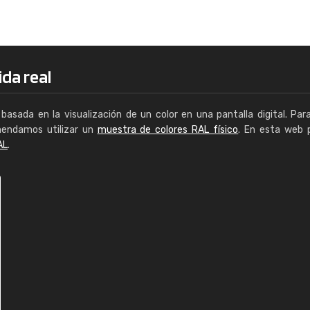
Enrique
"Buen servicio. No obstante No es fá
encontrar/comprar lo que se busca"
ida real
basada en la visualización de un color en una pantalla digital. Par
mendamos utilizar un
muestra de colores RAL físico
. En esta web 
AL
.