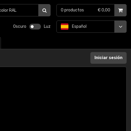
0
productos
€ 0,00
Oscuro
Luz
Español
Iniciar sesión