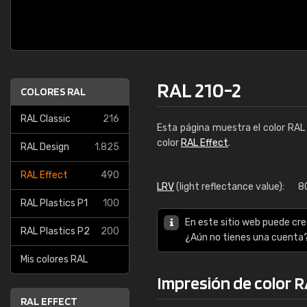
RAL 210-2
COLORES RAL
RAL Classic
216
Esta página muestra el color RA
color
RAL Effect
.
RAL Design
1.825
RAL Effect
490
LRV
(light reflectance value):
8
RAL Plastics P1
100
En este sitio web puede cre
RAL Plastics P2
200
¿Aún no tienes una cuenta
Mis colores RAL
Impresión de color R
RAL EFFECT