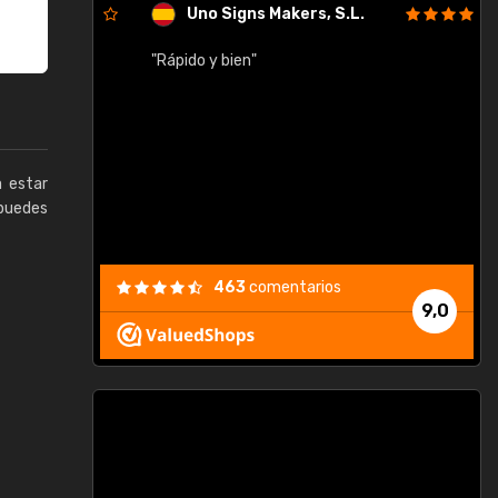
Uno Signs Makers, S.L.
cil
"Rápido y bien"
"
c
a estar
puedes
463
comentarios
9,0