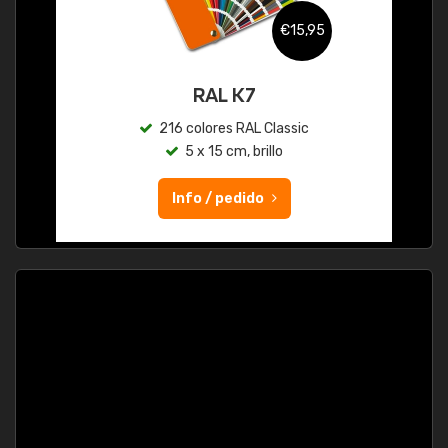
€15,95
RAL K7
216 colores RAL Classic
5 x 15 cm, brillo
Info / pedido