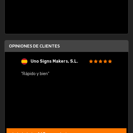
OPINIONES DE CLIENTES
Uno Signs Makers, S.L.
s
"Rápido y bien"
"Buen 
consu