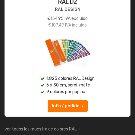
RAL D2
RAL DESIGN
€
154,95
IVA excluido
€
187,49
IVA incluido
1.825 colores RAL Design
6 x 30 cm, semi-mate
9 colores por página
Info / pedido
ver todos los muestra de colores RAL