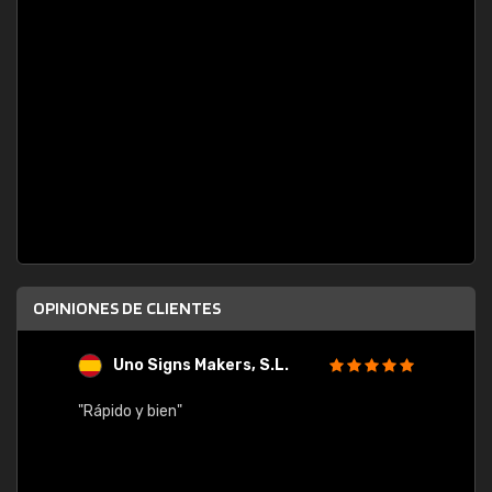
OPINIONES DE CLIENTES
Uno Signs Makers, S.L.
s
"Rápido y bien"
"Buen 
consu