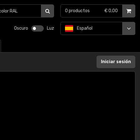
0
productos
€ 0,00
Oscuro
Luz
Español
Iniciar sesión