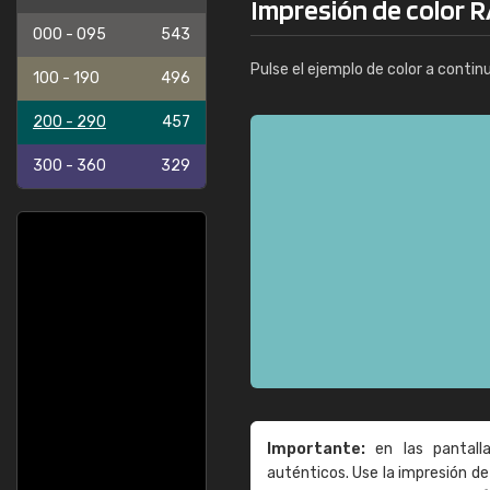
Impresión de color R
000 - 095
543
Pulse el ejemplo de color a contin
100 - 190
496
200 - 290
457
300 - 360
329
Importante:
en las pantall
auténticos. Use la impresión 