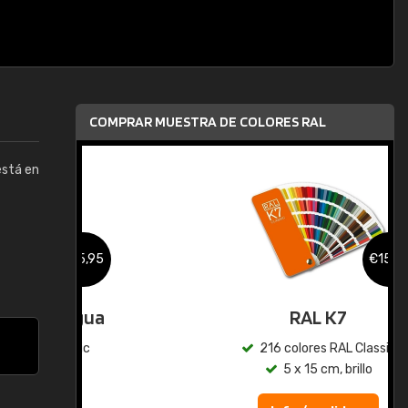
COMPRAR MUESTRA DE COLORES RAL
está en
,95
€15,95
gua
RAL K7
ic
216 colores RAL Classic
5 x 15 cm, brillo