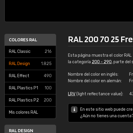
RAL 200 70 25 Fre
COLORES RAL
RAL Classic
216
Esta página muestra el color RAL
la categoría
200 - 290
, parte del
RAL Design
1.825
Nombre del color en inglés:
F
RAL Effect
490
Nombre del color en alemán:
F
RAL Plastics P1
100
LRV
(light reflectance value):
4
RAL Plastics P2
200
En este sitio web puede cre
Mis colores RAL
¿Aún no tienes una cuenta
RAL DESIGN