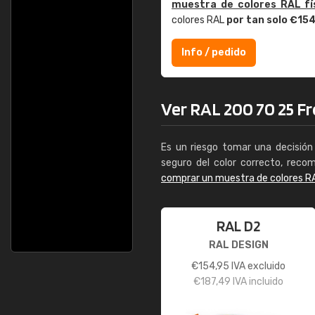
muestra de colores RAL fí
colores RAL
por tan solo €15
Info / pedido
Ver RAL 200 70 25 Fre
Es un riesgo tomar una decisión 
seguro del color correcto, reco
comprar un muestra de colores R
RAL D2
RAL DESIGN
€
154,95
IVA excluido
€
187,49
IVA incluido