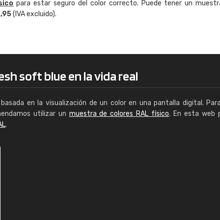
sico
para estar seguro del color correcto. Puede tener un muestr
Enrique
4,95
(IVA excluido).
"Buen servicio. No obstante No es fá
encontrar/comprar lo que se busca"
sh soft blue en la vida real
basada en la visualización de un color en una pantalla digital. Par
mendamos utilizar un
muestra de colores RAL físico
. En esta web 
AL
.