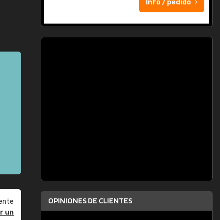
Info / pedido
OPINIONES DE CLIENTES
ente
r un