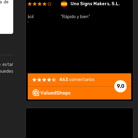
a de
Uno Signs Makers, S.L.
cil
"Rápido y bien"
"
c
a estar
puedes
463
comentarios
9,0