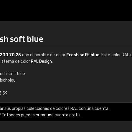
sh soft blue
200 70 25
con el nombre de color
Fresh soft blue
. Este color RAL 
 sistema de color
RAL Design
.
resh soft blue
rischbleu
€15
3,59
RAL K7 a base de a
ar sus propias colecciones de colores RAL con una cuenta.
216 colores RAL Class
? Entonces puedes
crear una cuenta
gratis.
5 x 15 cm, brillo