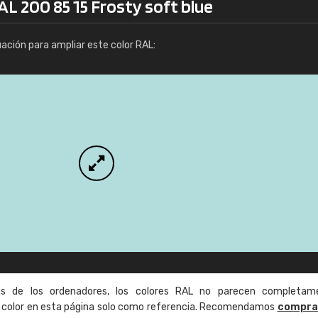
AL 200 85 15 Frosty soft blue
Info / pedido
uación para ampliar este color RAL:
as de los ordenadores, los colores RAL no parecen completam
de color en esta página solo como referencia. Recomendamos
compra