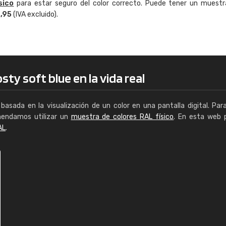
sico
para estar seguro del color correcto. Puede tener un muestr
Enrique
4,95
(IVA excluido).
"Buen servicio. No obstante No es fá
encontrar/comprar lo que se busca"
sty soft blue en la vida real
basada en la visualización de un color en una pantalla digital. Par
mendamos utilizar un
muestra de colores RAL físico
. En esta web 
AL
.