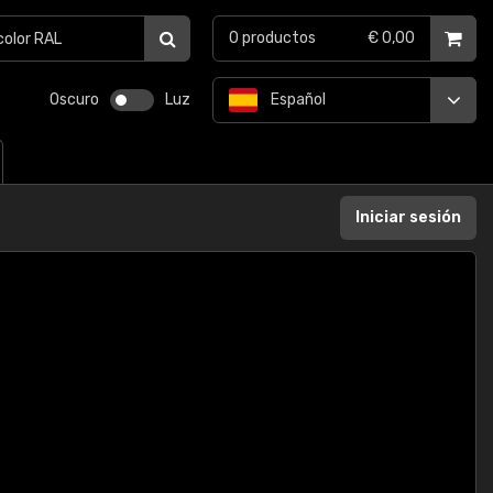
0
productos
€ 0,00
Oscuro
Luz
Español
Iniciar sesión