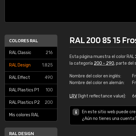
RAL 200 85 15 Fro
COLORES RAL
RAL Classic
216
Esta página muestra el color RAL
la categoría
200 - 290
, parte del
RAL Design
1.825
Nombre del color en inglés:
F
RAL Effect
490
Nombre del color en alemán:
Fr
RAL Plastics P1
100
LRV
(light reflectance value):
6
RAL Plastics P2
200
En este sitio web puede cre
Mis colores RAL
¿Aún no tienes una cuenta
RAL DESIGN