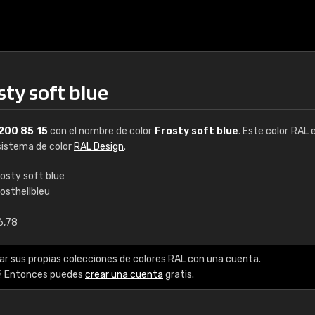
sty soft blue
200 85 15
con el nombre de color
Frosty soft blue
. Este color RAL 
 sistema de color
RAL Design
.
rosty soft blue
osthellbleu
€15
6,78
RAL K7 a base de a
ar sus propias colecciones de colores RAL con una cuenta.
216 colores RAL Class
? Entonces puedes
crear una cuenta
gratis.
5 x 15 cm, brillo