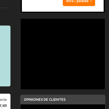
Info / pedido
OPINIONES DE CLIENTES
ente
r un