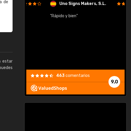
a de
Uno Signs Makers, S.L.
cil
"Rápido y bien"
"
c
a estar
puedes
463
comentarios
9,0