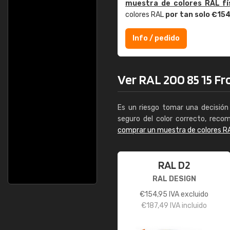
muestra de colores RAL fí
colores RAL
por tan solo €15
Info / pedido
Ver RAL 200 85 15 Fro
Es un riesgo tomar una decisión 
seguro del color correcto, reco
comprar un muestra de colores R
RAL D2
RAL DESIGN
€
154,95
IVA excluido
€
187,49
IVA incluido