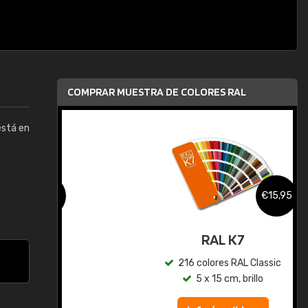
COMPRAR MUESTRA DE COLORES RAL
está en
,95
€15,95
gua
RAL K7
ic
216 colores RAL Classic
5 x 15 cm, brillo