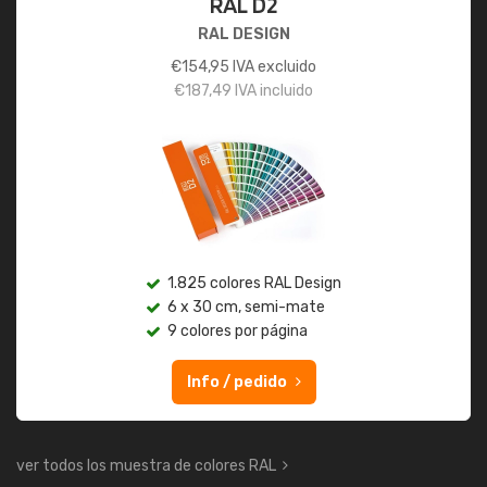
RAL D2
RAL DESIGN
€
154,95
IVA excluido
€
187,49
IVA incluido
1.825 colores RAL Design
6 x 30 cm, semi-mate
9 colores por página
Info / pedido
ver todos los muestra de colores RAL