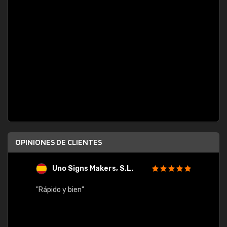
OPINIONES DE CLIENTES
Uno Signs Makers, S.L.
s
"Rápido y bien"
"Buen 
consu