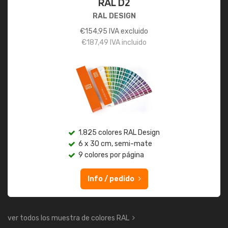
RAL D2
RAL DESIGN
€
154,95
IVA excluido
€
187,49
IVA incluido
1.825 colores RAL Design
6 x 30 cm, semi-mate
9 colores por página
Info / pedido
ver todos los muestra de colores RAL