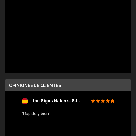
OPINIONES DE CLIENTES
Uno Signs Makers, S.L.
s
"Rápido y bien"
"Buen 
consu