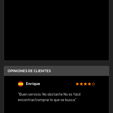
OPINIONES DE CLIENTES
Enrique
U
"Buen servicio. No obstante No es fácil
"Rápid
table,
encontrar/comprar lo que se busca"