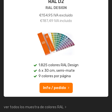
RAL D2
RAL DESIGN
€
154,95
IVA excluido
€
187,49
IVA incluido
1.825 colores RAL Design
6 x 30 cm, semi-mate
9 colores por página
Info / pedido
ver todos los muestra de colores RAL